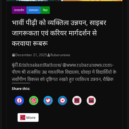
ताजातरीन
राजस्थान
शिक्षा
भावीं पीढ़ी को व्यक्तित्व उन्नयन, साइबर
जागरूकता एवं करियर मार्गदर्शन से
करवाया रूबरू
December 21, 2025
Rubarunews
बूंदी.KrishnakantRathore/ @www.rubarunews.com-
पीएम श्री राजकीय उच्च माध्यमिक विद्यालय, धोवड़ा में विद्यार्थियों के
सर्वांगीण विकास को दृष्टिगत रखते हुए व्यक्तित्व उन्नयन, शैक्षिक
Share this:
C
C
C
C
C
C
l
l
l
l
l
l
i
i
i
i
i
i
c
c
c
c
c
c
k
k
k
k
k
k
More
t
t
t
t
t
t
o
o
o
o
o
o
s
s
s
s
p
e