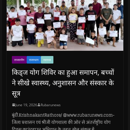
ताजातरीन
राजस्थान
स्वास्थ्य
किड्ज योग शिविर का हुआ समापन, बच्चों
ने सीखे स्वास्थ्य, अनुशासन और संस्कार के
सूत्र
June 19, 2026
Rubarunews
बूंदी.KrishnakantRathore/ @www.rubarunews.com-
जिला प्रशासन एवं श्रीजी योगशाला की ओर से अंतर्राष्ट्रीय योग
दिवस काउंटडाउन अभियान के तहत खेल संकुल में