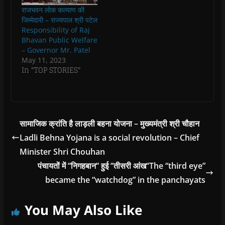
n
n
d
n
e
राजभवन लोक कल्याण की
d
d
o
d
w
o
o
w
o
w
जिम्मेदारी – राज्यपाल श्री पटेल
w
w
)
w
i
Responsibility of Raj
)
)
)
n
d
Bhavan Public Welfare
o
– Governor Mr. Patel
w
)
May 11, 2023
In "TOP STORIES"
सामाजिक क्रांति है लाड़ली बहना योजना – मुख्यमंत्री श्री चौहान
Ladli Behna Yojana is a social revolution – Chief
Minister Shri Chouhan
पंचायतों में ‘‘निगहबान‘‘ हुई ‘‘तीसरी आंख‘‘The “third eye”
became the “watchdog” in the panchayats
You May Also Like