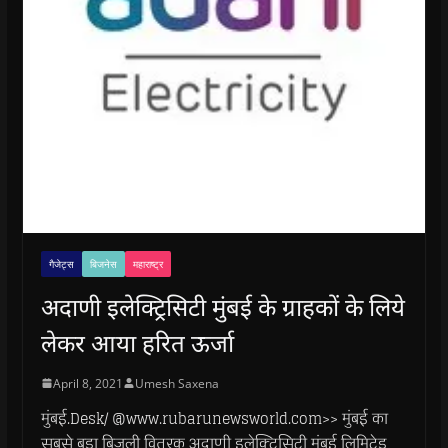
गैजेट्स
बिजनेस
महाराष्ट्र
अदाणी इलेक्ट्रिसिटी मुंबई के ग्राहकों के लिये
लेकर आया हरित ऊर्जा
April 8, 2021
Umesh Saxena
मुंबई.Desk/ @www.rubarunewsworld.com>> मुंबई का
सबसे बड़ा बिजली वितरक अदाणी इलेक्ट्रिसिटी मुंबई लिमिटेड