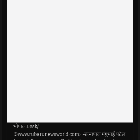
भोपाल.Desk/
@www.rubarunewsworld.com>>राज्यपाल मंगुभाई पटेल