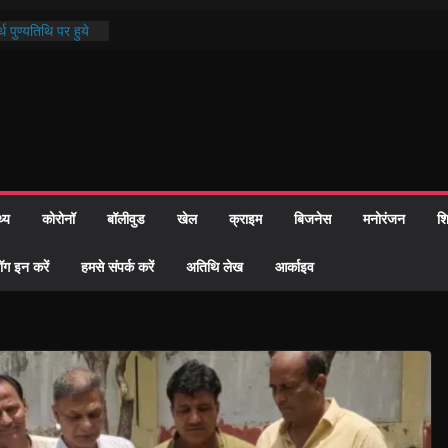
थ पुण्यतिथि पर हुये
 पाठ में भक्ति रस में
ाज को केवल वोट बैंक
नहीं दी – सैफी
 जितेन्द्र को मौके
मांतरण
पर हुआ 26 यूनिट
थ्य
कोरोनॉ
बॉलीवुड
खेल
क्राइम
बिजनेस
मनोरंजन
शि
्रशासन की तत्परता:
प्रमाण-पत्र
ॉग इन करें
हमसे संपर्क करें
अतिथि लेख
आर्काइव