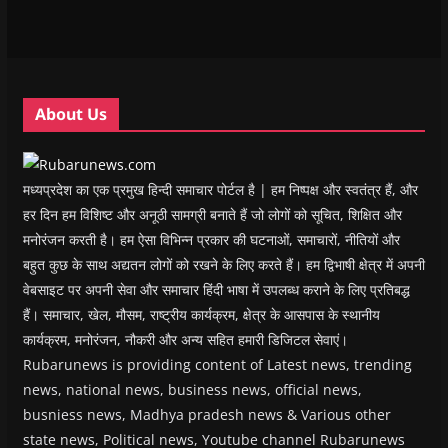
e
e
w
e
s
w
w
w
w
i
w
w
i
w
n
i
i
n
i
n
n
n
d
n
e
d
d
o
d
w
o
o
w
o
w
w
w
)
w
i
About Us
)
)
)
n
d
o
w
)
मध्यप्रदेश का एक प्रमुख हिन्दी समाचार पोर्टल है | हम निष्पक्ष और स्वतंत्र हैं, और
हर दिन हम विशिष्ट और अनूठी सामग्री बनाते हैं जो लोगों को सूचित, शिक्षित और
मनोरंजन करती है। हम ऐसा विभिन्न प्रकार की घटनाओं, समाचारों, नीतियों और
बहुत कुछ के साथ अद्यतन लोगों को रखने के लिए करते हैं। हम द्विभाषी क्षेत्र में अपनी
वेबसाइट पर अपनी सेवा और समाचार हिंदी भाषा में उपलब्ध कराने के लिए प्रतिबद्ध
हैं। समाचार, खेल, मौसम, राष्ट्रीय कार्यक्रम, क्षेत्र के आसपास के स्थानीय
कार्यक्रम, मनोरंजन, नौकरी और अन्य सहित हमारी डिजिटल सेवाएं।
Rubarunews is providing content of Latest news, trending
news, national news, business news, official news,
busniess news, Madhya pradesh news & Various other
state news, Political news, Youtube channel Rubarunews