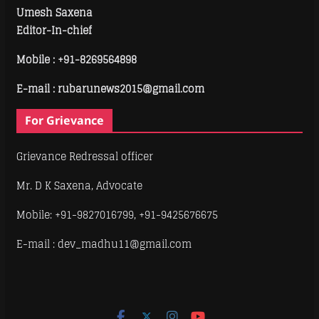
Umesh Saxena
Editor-In-chief
Mobile :
+91-8269564898
E-mail : rubarunews2015@gmail.com
For Grievance
Grievance Redressal officer
Mr. D K Saxena, Advocate
Mobile: +91-9827016799, +91-9425676675
E-mail : dev_madhu11@gmail.com