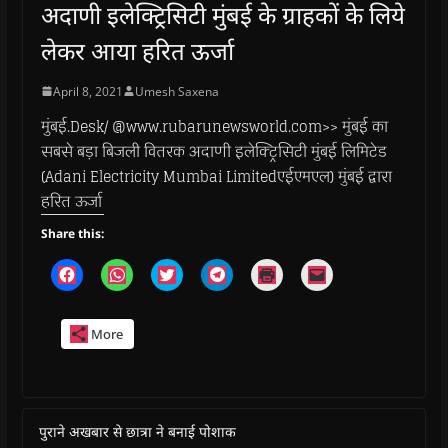
अदाणी इलेक्ट्रिसिटी मुंबई के ग्राहकों के लिये
लेकर आया हरित ऊर्जा
April 8, 2021
Umesh Saxena
मुंबई.Desk/ @www.rubarunewsworld.com>> मुंबई का
सबसे बड़ा बिजली वितरक अदाणी इलेक्ट्रिसिटी मुंबई लिमिटेड
(Adani Electricity Mumbai Limitedएईएमएल) मुंबई द्वारा
हरित ऊर्जा
Share this:
C
C
C
C
C
C
l
l
l
l
l
l
i
i
i
i
i
i
c
c
c
c
c
c
k
k
k
k
k
k
More
t
t
t
t
t
t
o
o
o
o
o
o
s
s
s
s
p
e
h
h
h
h
r
m
a
a
a
a
i
a
r
r
r
r
n
i
e
e
e
e
t
l
o
o
o
o
(
a
पुराने अखबार से छात्रा ने बनाई पोशाक
n
n
n
n
O
l