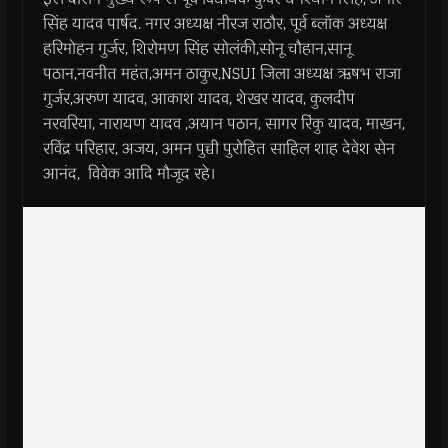
सिंह यादव पार्षद. नगर अध्यक्ष नीरज राठौर, पूर्व ब्लॉक अध्यक्ष
हरिमोहन गुर्जर, शिरोमण सिंह सोलंकी,सोनू चौहान,सानू
पठान,नवनीत महंत,अमन ठाकुर,NSUI जिला अध्यक्ष ऋषभ राजा
गुर्जर,अरुण यादव, आकाश यादव, शेखर यादव, कुलदीप
नरवरिया, नारायण यादव ,अयान पठान, सागर रिंकु यादव, माखन,
रविंद्र परिहार, अजय, अमन पुच्ची पुरोहित साहिल शाह देवेश सेन
आनंद, विवेक आदि मौजूद रहे।