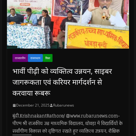
ताजातरीन
राजस्थान
शिक्षा
भावीं पीढ़ी को व्यक्तित्व उन्नयन, साइबर
जागरूकता एवं करियर मार्गदर्शन से
करवाया रूबरू
December 21, 2025
Rubarunews
बूंदी.KrishnakantRathore/ @www.rubarunews.com-
पीएम श्री राजकीय उच्च माध्यमिक विद्यालय, धोवड़ा में विद्यार्थियों के
सर्वांगीण विकास को दृष्टिगत रखते हुए व्यक्तित्व उन्नयन, शैक्षिक