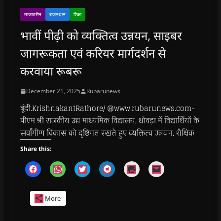
ताजातरीन
राजस्थान
शिक्षा
भावीं पीढ़ी को व्यक्तित्व उन्नयन, साइबर
जागरूकता एवं करियर मार्गदर्शन से
करवाया रूबरू
December 21, 2025
Rubarunews
बूंदी.KrishnakantRathore/ @www.rubarunews.com-
पीएम श्री राजकीय उच्च माध्यमिक विद्यालय, धोवड़ा में विद्यार्थियों के
सर्वांगीण विकास को दृष्टिगत रखते हुए व्यक्तित्व उन्नयन, शैक्षिक
Share this:
C
C
C
C
C
C
l
l
l
l
l
l
i
i
i
i
i
i
c
c
c
c
c
c
k
k
k
k
k
k
More
t
t
t
t
t
t
o
o
o
o
o
o
s
s
s
s
p
e
h
h
h
h
r
m