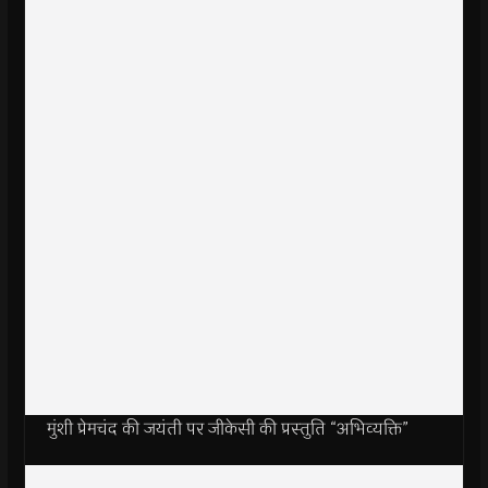
मुंशी प्रेमचंद की जयंती पर जीकेसी की प्रस्तुति “अभिव्यक्ति”