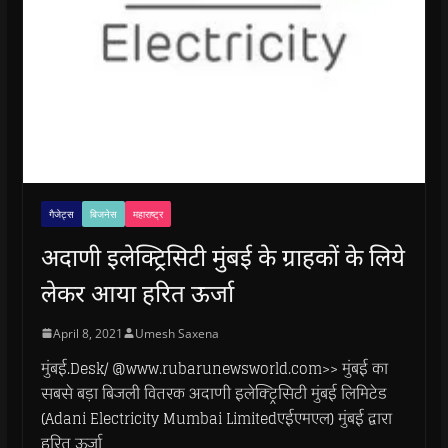
गैजेट्स
बिजनेस
महाराष्ट्र
अदाणी इलेक्ट्रिसिटी मुंबई के ग्राहकों के लिये
लेकर आया हरित ऊर्जा
April 8, 2021
Umesh Saxena
मुंबई.Desk/ @www.rubarunewsworld.com>> मुंबई का
सबसे बड़ा बिजली वितरक अदाणी इलेक्ट्रिसिटी मुंबई लिमिटेड
(Adani Electricity Mumbai Limitedएईएमएल) मुंबई द्वारा
हरित ऊर्जा