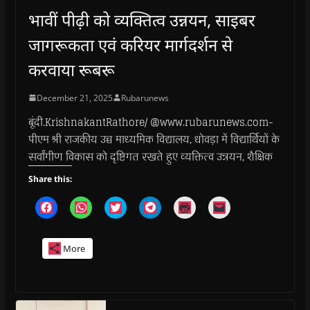
भावीं पीढ़ी को व्यक्तित्व उन्नयन, साइबर
जागरूकता एवं करियर मार्गदर्शन से
करवाया रूबरू
December 21, 2025
Rubarunews
बूंदी.KrishnakantRathore/ @www.rubarunews.com-
पीएम श्री राजकीय उच्च माध्यमिक विद्यालय, धोवड़ा में विद्यार्थियों के
सर्वांगीण विकास को दृष्टिगत रखते हुए व्यक्तित्व उन्नयन, शैक्षिक
Share this:
C
C
C
C
C
C
l
l
l
l
l
l
i
i
i
i
i
i
c
c
c
c
c
c
k
k
k
k
k
k
More
t
t
t
t
t
t
o
o
o
o
o
o
s
s
s
s
p
e
h
h
h
h
r
m
a
a
a
a
i
a
r
r
r
r
n
i
e
e
e
e
t
l