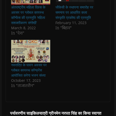
e
t
t
e
s
t
b
s
t
g
i
o
अंतराष्ट्रीय महिला दिवस के
जीकेसी के स्थापना समारोह पर
o
A
e
r
n
a
o
p
r
a
n
f
अवसर पर ग्लोबल कायस्थ
समन्वय पर आधारित कला
k
p
(
m
e
r
कॉन्फेंस की प्रस्तुति ‘महिला
संस्कृति प्रकोष्ठ की प्रस्तुति
(
(
O
(
w
i
O
O
p
O
w
e
सशक्तीकरण संगोष्ठी’
February 11, 2023
p
p
e
p
i
n
In "बिहार"
March 8, 2022
e
e
n
e
n
d
n
n
s
n
d
(
In "देश"
s
s
i
s
o
O
i
i
n
i
w
p
n
n
n
n
)
e
n
n
e
n
n
e
e
w
e
s
w
w
w
w
i
w
w
i
w
n
i
i
n
i
n
n
n
d
n
e
नवरात्रि के पावन अवसर पर
d
d
o
d
w
o
o
w
o
w
ग्लोबल कायस्थ कॉन्फ्रेंस
w
w
)
w
i
आयोजित करेगा भजन संध्या
)
)
)
n
d
October 17, 2023
o
In "ताजातरीन"
w
)
पर्यावरणीय साइकिलयात्री ग्रीनमेन नरपत सिंह का किया स्वागत