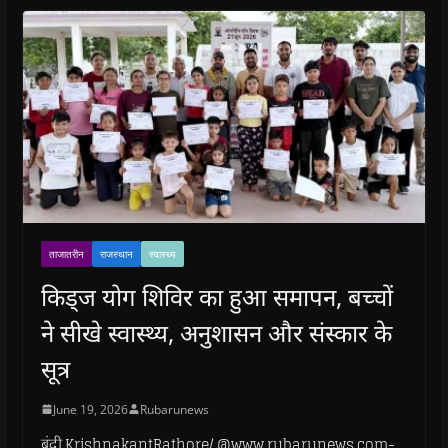
ताजातरीन
राजस्थान
स्वास्थ्य
किड्ज योग शिविर का हुआ समापन, बच्चों
ने सीखे स्वास्थ्य, अनुशासन और संस्कार के
सूत्र
June 19, 2026
Rubarunews
बूंदी.KrishnakantRathore/ @www.rubarunews.com-