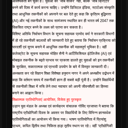
आवश्यकता बन चुका है। युवाओं को ‘जॉब सीकर’ नहीं, बल्कि ‘जॉब क्रिएटर’
बनने की दिशा में कार्य करना चाहिए। उन्होंने डिजिटल इंडिया, स्टार्टअप संस्कृति
तथा आधुनिक तकनीकों को अपनाने पर बल देते हुए कहा कि कृत्रिम बुद्धिमत्ता
(AI) और नई तकनीकों के साथ सामंजस्य स्थापित कर ही भारत वर्ष 2047 तक
विकसित राष्ट्र बनने के लक्ष्य को प्राप्त कर सकता है।
विशिष्ट अतिथि निर्वाचन विभाग के सूचना सहायक प्रमोद वर्मा ने सरकारी विभागों
में हो रहे तकनीकी बदलावों की जानकारी देते हुए बताया कि निर्वाचन प्रक्रिया को
पारदर्शी एवं सुगम बनाने में आधुनिक तकनीक की महत्वपूर्ण भूमिका है। वहीं
कलेक्ट्रेट के सूचना सहायक मोहित सैनी ने आर्टिफिशियल इंटेलिजेंस (AI) एवं
मोबाइल तकनीक के बढ़ते प्रभाव पर प्रकाश डालते हुए युवाओं को इन तकनीकों
के सुरक्षित, सकारात्मक एवं प्रभावी उपयोग के बारे में विस्तृत जानकारी दी।
अध्यक्षता कर रहे विज्ञान शिक्षा विशेषज्ञ हनुमान नागर ने अपने अध्यक्षीय उद्बोधन में
कहा कि वर्तमान समय में तकनीकी ज्ञान ही सबसे बड़ी पूंजी है। उन्होंने विद्यार्थियों
से तकनीकी शिक्षा में रुचि लेने तथा नवाचार को अपनी जीवनशैली का हिस्सा
बनाने का आह्वान किया।
शिक्षात्मक प्रतियोगिताएं आयोजित, विजेता हुए पुरस्कृत
उड़ान युवा मंडल के अध्यक्ष एवं कार्यक्रम संचालक गोविंद प्रजापत ने बताया कि
राष्ट्रीय प्रौद्योगिकी दिवस के अवसर पर विद्यार्थियों के लिए विभिन्न ज्ञानवर्धक
प्रतियोगिताओं का आयोजन भी किया गया। भाषण प्रतियोगिता में प्रियांशु
प्रथम, कपिल द्वितीय तथा निकिता हाड़ा तृतीय स्थान पर रहे। वहीं ‘प्रौद्योगिकी