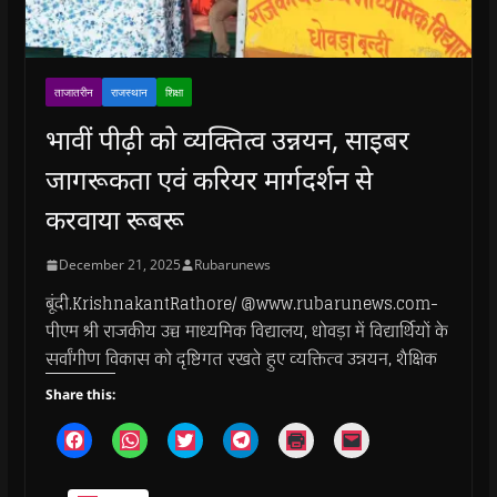
ताजातरीन
राजस्थान
शिक्षा
भावीं पीढ़ी को व्यक्तित्व उन्नयन, साइबर
जागरूकता एवं करियर मार्गदर्शन से
करवाया रूबरू
December 21, 2025
Rubarunews
बूंदी.KrishnakantRathore/ @www.rubarunews.com-
पीएम श्री राजकीय उच्च माध्यमिक विद्यालय, धोवड़ा में विद्यार्थियों के
सर्वांगीण विकास को दृष्टिगत रखते हुए व्यक्तित्व उन्नयन, शैक्षिक
Share this:
C
C
C
C
C
C
l
l
l
l
l
l
i
i
i
i
i
i
c
c
c
c
c
c
k
k
k
k
k
k