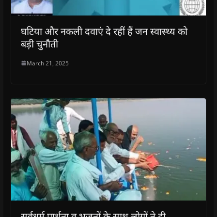
o
o
w
o
w
w
w
)
w
i
)
)
)
n
d
घटिया और नकली दवाएं दे रहीं हैं जन स्वास्थ्य को
o
w
बड़ी चुनौती
)
March 21, 2025
सर्वधर्म प्रार्थना व भजनों के साथ लोगों ने दी