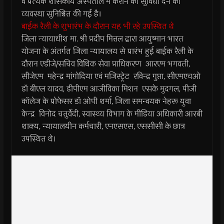
व प्रत्येक शासकीय अस्पताल में कराने की सुविधा देने की
व्यवस्था सुनिश्चित की गई है।
बाईक रैली के शुभारंभ के दौरान यह भी रहे उपस्थित थे
जिला न्यायाधीश मा. श्री प्रदीप मित्तल द्वारा आयुष्मान भारत
योजना के अंतर्गत जिला न्यायालय से प्रारंभ हुई बाईक रैली के
दौरान एडीजे/सचिव विधिक सेवा प्राधिकरण आरएम भगवती,
सीजेएम महेन्द्र मांगोदिया एवं मजिस्ट्रेट रविन्द्र गुप्ता, सीएमएचओ
डॉ बीएल यादव, डीपीएम आजीविका मिशन एसके मुदगल, पीजी
कॉलेज के प्रोफेसर डॉ ओपी शर्मा, जिला समन्वयक नेहरू युवा
केन्द्र विनोद चतुर्वेदी, स्वास्थ्य विभाग के मीडिया अधिकारी आरबी
शाक्य, न्यायालयीन कर्मचारी, एनएसएस, एससीसी के छात्र
उपस्थित थे।