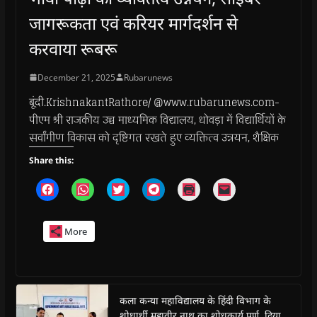
जागरूकता एवं करियर मार्गदर्शन से
करवाया रूबरू
December 21, 2025
Rubarunews
बूंदी.KrishnakantRathore/ @www.rubarunews.com-
पीएम श्री राजकीय उच्च माध्यमिक विद्यालय, धोवड़ा में विद्यार्थियों के
सर्वांगीण विकास को दृष्टिगत रखते हुए व्यक्तित्व उन्नयन, शैक्षिक
Share this:
C
C
C
C
C
C
l
l
l
l
l
l
i
i
i
i
i
i
c
c
c
c
c
c
k
k
k
k
k
k
More
t
t
t
t
t
t
o
o
o
o
o
o
s
s
s
s
p
e
h
h
h
h
r
m
a
a
a
a
i
a
r
r
r
r
n
i
e
e
e
e
t
l
o
o
o
o
(
a
कला कन्या महाविद्यालय के हिंदी विभाग के
n
n
n
n
O
l
शोधार्थी महावीर नाथ का शोधकार्य पूर्ण, दिया
F
W
T
T
p
i