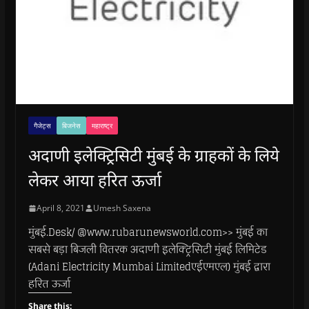
गैजेट्स
बिजनेस
महाराष्ट्र
अदाणी इलेक्ट्रिसिटी मुंबई के ग्राहकों के लिये
लेकर आया हरित ऊर्जा
April 8, 2021
Umesh Saxena
मुंबई.Desk/ @www.rubarunewsworld.com>> मुंबई का
सबसे बड़ा बिजली वितरक अदाणी इलेक्ट्रिसिटी मुंबई लिमिटेड
(Adani Electricity Mumbai Limitedएईएमएल) मुंबई द्वारा
हरित ऊर्जा
Share this: