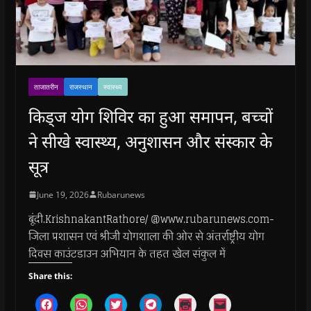
ताजातरीन
राजस्थान
स्वास्थ्य
किड्ज योग शिविर का हुआ समापन, बच्चों
ने सीखे स्वास्थ्य, अनुशासन और संस्कार के
सूत्र
June 19, 2026
Rubarunews
बूंदी.KrishnakantRathore/ @www.rubarunews.com-
जिला प्रशासन एवं श्रीजी योगशाला की ओर से अंतर्राष्ट्रीय योग
दिवस काउंटडाउन अभियान के तहत खेल संकुल में
Share this:
C
C
C
C
C
C