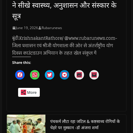
ने सीखे स्वास्थ्य, अनुशासन और संस्कार के
सूत्र
June 19, 2026
Rubarunews
बूंदी.KrishnakantRathore/ @www.rubarunews.com-
जिला प्रशासन एवं श्रीजी योगशाला की ओर से अंतर्राष्ट्रीय योग
दिवस काउंटडाउन अभियान के तहत खेल संकुल में
Share this:
C
C
C
C
C
C
l
l
l
l
l
l
i
i
i
i
i
i
c
c
c
c
c
c
k
k
k
k
k
k
More
t
t
t
t
t
t
o
o
o
o
o
o
s
s
s
s
p
e
h
h
h
h
r
m
a
a
a
a
i
a
r
r
r
r
n
i
e
e
e
e
t
l
o
o
o
o
(
a
पंचकर्म लौटा रहा जटिल & कष्टसाध्य रोगियों के
n
n
n
n
O
l
चेहरे पर मुस्कान -डॉ अंजना शर्मा
F
W
T
T
p
i
a
h
w
e
e
n