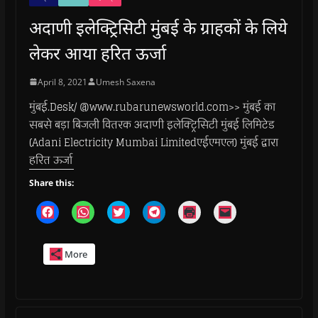
अदाणी इलेक्ट्रिसिटी मुंबई के ग्राहकों के लिये
लेकर आया हरित ऊर्जा
April 8, 2021
Umesh Saxena
मुंबई.Desk/ @www.rubarunewsworld.com>> मुंबई का
सबसे बड़ा बिजली वितरक अदाणी इलेक्ट्रिसिटी मुंबई लिमिटेड
(Adani Electricity Mumbai Limitedएईएमएल) मुंबई द्वारा
हरित ऊर्जा
Share this:
C
C
C
C
C
C
l
l
l
l
l
l
i
i
i
i
i
i
c
c
c
c
c
c
k
k
k
k
k
k
More
t
t
t
t
t
t
o
o
o
o
o
o
s
s
s
s
p
e
h
h
h
h
r
m
a
a
a
a
i
a
r
r
r
r
n
i
e
e
e
e
t
l