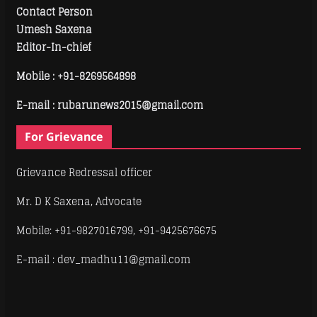
Contact Person
Umesh Saxena
Editor-In-chief
Mobile :
+91-8269564898
E-mail : rubarunews2015@gmail.com
For Grievance
Grievance Redressal officer
Mr. D K Saxena, Advocate
Mobile: +91-9827016799, +91-9425676675
E-mail : dev_madhu11@gmail.com