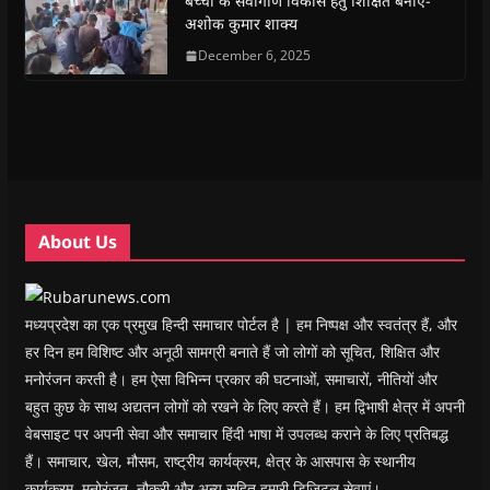
बच्चों के सर्वांगीण विकास हेतु शिक्षित बनाएँ-
O
O
p
O
w
e
अशोक कुमार शाक्य
p
p
e
p
i
n
e
e
n
e
n
d
n
n
s
December 6, 2025
n
d
(
s
s
i
s
o
O
i
i
n
i
w
p
n
n
n
n
)
e
n
n
e
n
n
e
e
w
e
s
w
w
w
w
i
w
w
i
w
n
i
i
n
i
n
n
n
d
n
e
d
d
o
d
w
o
o
w
o
w
w
w
)
w
i
About Us
)
)
)
n
d
o
w
)
मध्यप्रदेश का एक प्रमुख हिन्दी समाचार पोर्टल है | हम निष्पक्ष और स्वतंत्र हैं, और
हर दिन हम विशिष्ट और अनूठी सामग्री बनाते हैं जो लोगों को सूचित, शिक्षित और
मनोरंजन करती है। हम ऐसा विभिन्न प्रकार की घटनाओं, समाचारों, नीतियों और
बहुत कुछ के साथ अद्यतन लोगों को रखने के लिए करते हैं। हम द्विभाषी क्षेत्र में अपनी
वेबसाइट पर अपनी सेवा और समाचार हिंदी भाषा में उपलब्ध कराने के लिए प्रतिबद्ध
हैं। समाचार, खेल, मौसम, राष्ट्रीय कार्यक्रम, क्षेत्र के आसपास के स्थानीय
कार्यक्रम, मनोरंजन, नौकरी और अन्य सहित हमारी डिजिटल सेवाएं।