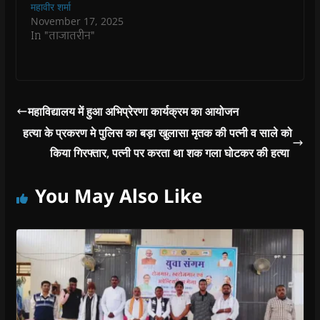
o
o
w
o
w
महावीर शर्मा
w
w
)
w
i
November 17, 2025
)
)
)
n
d
In "ताजातरीन"
o
w
)
महाविद्यालय में हुआ अभिप्रेरणा कार्यक्रम का आयोजन
हत्या के प्रकरण मे पुलिस का बड़ा खुलासा मृतक की पत्नी व साले को
किया गिरफ्तार, पत्नी पर करता था शक गला घोटकर की हत्या
You May Also Like