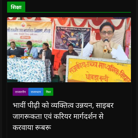
d
o
शिक्षा
w
)
ताजातरीन
राजस्थान
शिक्षा
भावीं पीढ़ी को व्यक्तित्व उन्नयन, साइबर
जागरूकता एवं करियर मार्गदर्शन से
करवाया रूबरू