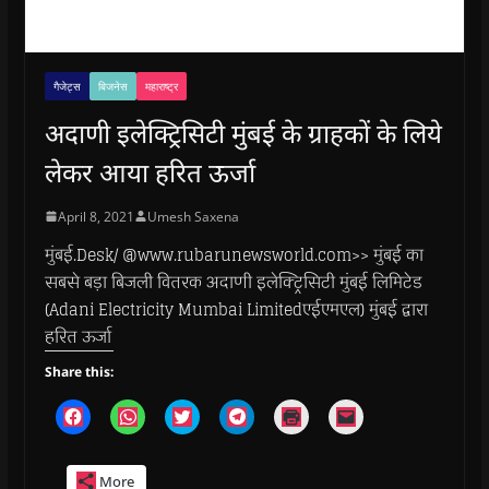
गैजेट्स
बिजनेस
महाराष्ट्र
अदाणी इलेक्ट्रिसिटी मुंबई के ग्राहकों के लिये
लेकर आया हरित ऊर्जा
April 8, 2021
Umesh Saxena
मुंबई.Desk/ @www.rubarunewsworld.com>> मुंबई का
सबसे बड़ा बिजली वितरक अदाणी इलेक्ट्रिसिटी मुंबई लिमिटेड
(Adani Electricity Mumbai Limitedएईएमएल) मुंबई द्वारा
हरित ऊर्जा
Share this:
C
C
C
C
C
C
l
l
l
l
l
l
i
i
i
i
i
i
c
c
c
c
c
c
k
k
k
k
k
k
More
t
t
t
t
t
t