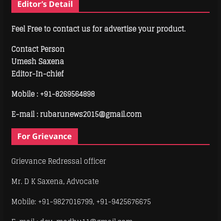
Editor’s Detail
Feel Free to contact us for advertise your product.
Contact Person
Umesh Saxena
Editor-In-chief
Mobile :
+91-8269564898
E-mail : rubarunews2015@gmail.com
For Grievance
Grievance Redressal officer
Mr. D K Saxena, Advocate
Mobile: +91-9827016799, +91-9425676675