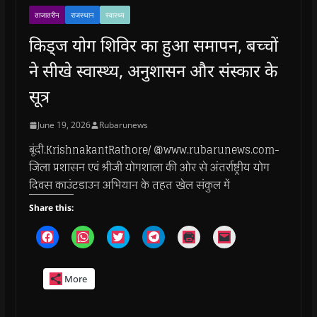
ताजातरीन
राजस्थान
स्वास्थ्य
किड्ज योग शिविर का हुआ समापन, बच्चों
ने सीखे स्वास्थ्य, अनुशासन और संस्कार के
सूत्र
June 19, 2026
Rubarunews
बूंदी.KrishnakantRathore/ @www.rubarunews.com-
जिला प्रशासन एवं श्रीजी योगशाला की ओर से अंतर्राष्ट्रीय योग
दिवस काउंटडाउन अभियान के तहत खेल संकुल में
Share this:
C
C
C
C
C
C
l
l
l
l
l
l
i
i
i
i
i
i
c
c
c
c
c
c
k
k
k
k
k
k
More
t
t
t
t
t
t
o
o
o
o
o
o
s
s
s
s
p
e
h
h
h
h
r
m