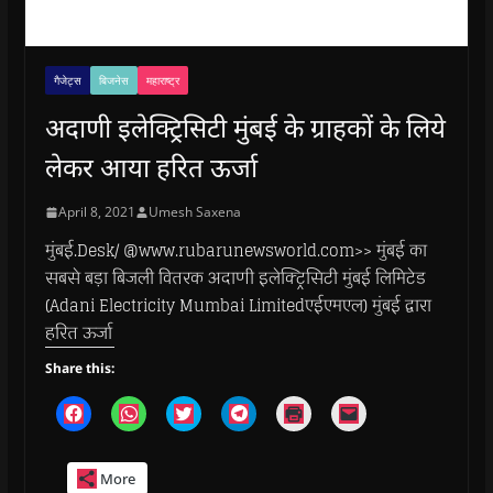
गैजेट्स
बिजनेस
महाराष्ट्र
अदाणी इलेक्ट्रिसिटी मुंबई के ग्राहकों के लिये
लेकर आया हरित ऊर्जा
April 8, 2021
Umesh Saxena
मुंबई.Desk/ @www.rubarunewsworld.com>> मुंबई का
सबसे बड़ा बिजली वितरक अदाणी इलेक्ट्रिसिटी मुंबई लिमिटेड
(Adani Electricity Mumbai Limitedएईएमएल) मुंबई द्वारा
हरित ऊर्जा
Share this:
C
C
C
C
C
C
l
l
l
l
l
l
i
i
i
i
i
i
c
c
c
c
c
c
k
k
k
k
k
k
More
t
t
t
t
t
t