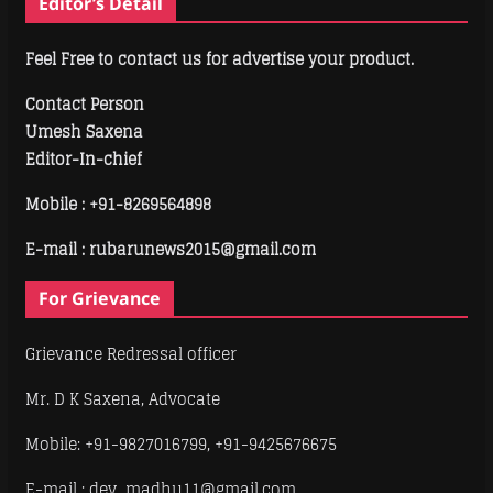
Editor’s Detail
Feel Free to contact us for advertise your product.
Contact Person
Umesh Saxena
Editor-In-chief
Mobile :
+91-8269564898
E-mail : rubarunews2015@gmail.com
For Grievance
Grievance Redressal officer
Mr. D K Saxena, Advocate
Mobile: +91-9827016799, +91-9425676675
E-mail : dev_madhu11@gmail.com