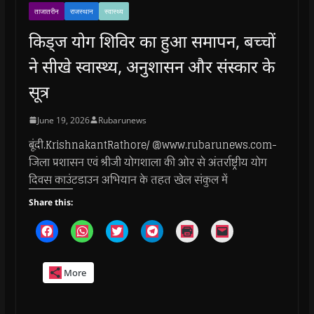
ताजातरीन
राजस्थान
स्वास्थ्य
किड्ज योग शिविर का हुआ समापन, बच्चों
ने सीखे स्वास्थ्य, अनुशासन और संस्कार के
सूत्र
June 19, 2026
Rubarunews
बूंदी.KrishnakantRathore/ @www.rubarunews.com-
जिला प्रशासन एवं श्रीजी योगशाला की ओर से अंतर्राष्ट्रीय योग
दिवस काउंटडाउन अभियान के तहत खेल संकुल में
Share this:
C
C
C
C
C
C
l
l
l
l
l
l
i
i
i
i
i
i
c
c
c
c
c
c
k
k
k
k
k
k
More
t
t
t
t
t
t
o
o
o
o
o
o
s
s
s
s
p
e
h
h
h
h
r
m
a
a
a
a
i
a