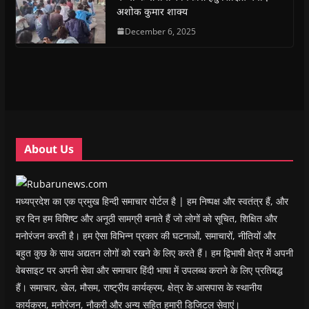
O
O
p
O
w
e
अशोक कुमार शाक्य
p
p
e
p
i
n
e
e
n
e
n
d
n
n
s
December 6, 2025
n
d
(
s
s
i
s
o
O
i
i
n
i
w
p
n
n
n
n
)
e
n
n
e
n
n
e
e
w
e
s
w
w
w
w
i
w
w
i
w
n
i
i
n
i
n
n
n
d
n
e
d
d
o
d
w
o
o
w
o
w
w
w
)
w
i
About Us
)
)
)
n
d
o
w
)
मध्यप्रदेश का एक प्रमुख हिन्दी समाचार पोर्टल है | हम निष्पक्ष और स्वतंत्र हैं, और
हर दिन हम विशिष्ट और अनूठी सामग्री बनाते हैं जो लोगों को सूचित, शिक्षित और
मनोरंजन करती है। हम ऐसा विभिन्न प्रकार की घटनाओं, समाचारों, नीतियों और
बहुत कुछ के साथ अद्यतन लोगों को रखने के लिए करते हैं। हम द्विभाषी क्षेत्र में अपनी
वेबसाइट पर अपनी सेवा और समाचार हिंदी भाषा में उपलब्ध कराने के लिए प्रतिबद्ध
हैं। समाचार, खेल, मौसम, राष्ट्रीय कार्यक्रम, क्षेत्र के आसपास के स्थानीय
कार्यक्रम, मनोरंजन, नौकरी और अन्य सहित हमारी डिजिटल सेवाएं।