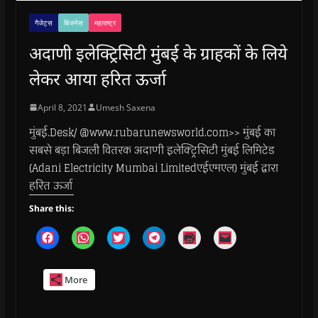
गैजेट्स
बिजनेस
महाराष्ट्र
अदाणी इलेक्ट्रिसिटी मुंबई के ग्राहकों के लिये
लेकर आया हरित ऊर्जा
April 8, 2021
Umesh Saxena
मुंबई.Desk/ @www.rubarunewsworld.com>> मुंबई का
सबसे बड़ा बिजली वितरक अदाणी इलेक्ट्रिसिटी मुंबई लिमिटेड
(Adani Electricity Mumbai Limitedएईएमएल) मुंबई द्वारा
हरित ऊर्जा
Share this:
C
C
C
C
C
C
l
l
l
l
l
l
i
i
i
i
i
i
c
c
c
c
c
c
k
k
k
k
k
k
More
t
t
t
t
t
t
o
o
o
o
o
o
s
s
s
s
p
e
h
h
h
h
r
m