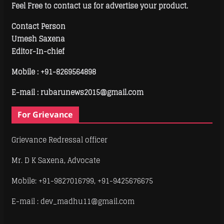
Feel Free to contact us for advertise your product.
Contact Person
Umesh Saxena
Editor-In-chief
Mobile :
+91-8269564898
E-mail : rubarunews2015@gmail.com
For Grievance
Grievance Redressal officer
Mr. D K Saxena, Advocate
Mobile: +91-9827016799, +91-9425676675
E-mail : dev_madhu11@gmail.com