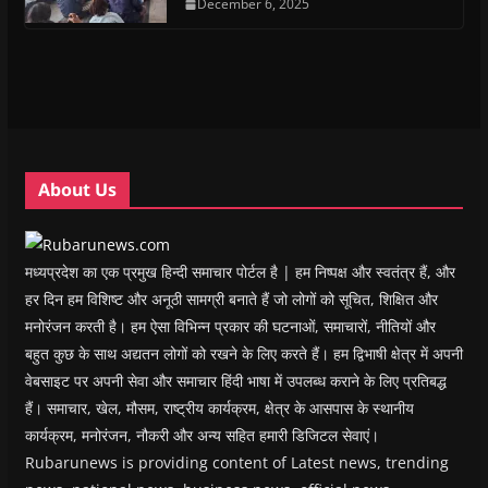
n
n
s
December 6, 2025
n
d
(
s
s
i
s
o
O
i
i
n
i
w
p
n
n
n
n
)
e
n
n
e
n
n
e
e
w
e
s
w
w
w
w
i
w
w
i
w
n
i
i
n
i
n
n
n
d
n
e
d
d
o
d
w
o
o
w
o
w
w
w
)
w
i
About Us
)
)
)
n
d
o
w
)
मध्यप्रदेश का एक प्रमुख हिन्दी समाचार पोर्टल है | हम निष्पक्ष और स्वतंत्र हैं, और
हर दिन हम विशिष्ट और अनूठी सामग्री बनाते हैं जो लोगों को सूचित, शिक्षित और
मनोरंजन करती है। हम ऐसा विभिन्न प्रकार की घटनाओं, समाचारों, नीतियों और
बहुत कुछ के साथ अद्यतन लोगों को रखने के लिए करते हैं। हम द्विभाषी क्षेत्र में अपनी
वेबसाइट पर अपनी सेवा और समाचार हिंदी भाषा में उपलब्ध कराने के लिए प्रतिबद्ध
हैं। समाचार, खेल, मौसम, राष्ट्रीय कार्यक्रम, क्षेत्र के आसपास के स्थानीय
कार्यक्रम, मनोरंजन, नौकरी और अन्य सहित हमारी डिजिटल सेवाएं।
Rubarunews is providing content of Latest news, trending