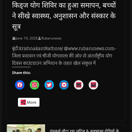
किड्ज योग शिविर का हुआ समापन, बच्चों
ने सीखे स्वास्थ्य, अनुशासन और संस्कार के
सूत्र
June 19, 2026
Rubarunews
बूंदी.KrishnakantRathore/ @www.rubarunews.com-
जिला प्रशासन एवं श्रीजी योगशाला की ओर से अंतर्राष्ट्रीय योग
दिवस काउंटडाउन अभियान के तहत खेल संकुल में
Share this:
C
C
C
C
C
C
l
l
l
l
l
l
i
i
i
i
i
i
c
c
c
c
c
c
k
k
k
k
k
k
More
t
t
t
t
t
t
o
o
o
o
o
o
s
s
s
s
p
e
h
h
h
h
r
m
a
a
a
a
i
a
r
r
r
r
n
i
e
e
e
e
t
l
o
o
o
o
(
a
पंचकर्म लौटा रहा जटिल & कष्टसाध्य रोगियों के