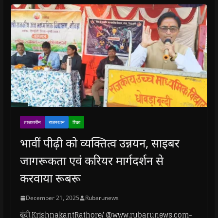
ताजातरीन
राजस्थान
शिक्षा
भावीं पीढ़ी को व्यक्तित्व उन्नयन, साइबर
जागरूकता एवं करियर मार्गदर्शन से
करवाया रूबरू
December 21, 2025
Rubarunews
बूंदी.KrishnakantRathore/ @www.rubarunews.com-