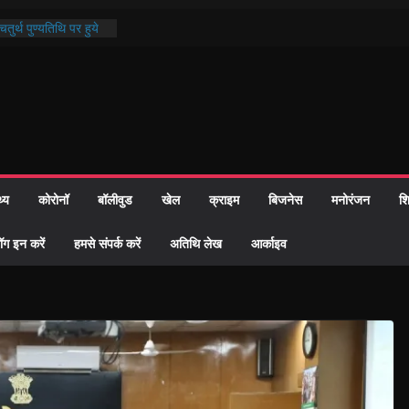
तुर्थ पुण्यतिथि पर हुये
ाण्ड पाठ में भक्ति रस में
 समाज को केवल वोट बैंक
ारी नहीं दी – सैफी
 रहे जितेन्द्र को मौके
आ नामांतरण
िन पर हुआ 26 यूनिट
थ्य
कोरोनॉ
बॉलीवुड
खेल
क्राइम
बिजनेस
मनोरंजन
शि
ी प्रशासन की तत्परता:
वाह प्रमाण-पत्र
ॉग इन करें
हमसे संपर्क करें
अतिथि लेख
आर्काइव