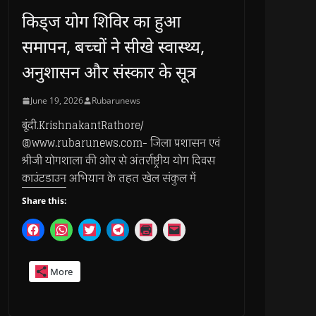
किड्ज योग शिविर का हुआ
समापन, बच्चों ने सीखे स्वास्थ्य,
अनुशासन और संस्कार के सूत्र
June 19, 2026
Rubarunews
बूंदी.KrishnakantRathore/
@www.rubarunews.com- जिला प्रशासन एवं
श्रीजी योगशाला की ओर से अंतर्राष्ट्रीय योग दिवस
काउंटडाउन अभियान के तहत खेल संकुल में
Share this:
C
C
C
C
C
C
l
l
l
l
l
l
i
i
i
i
i
i
c
c
c
c
c
c
k
k
k
k
k
k
More
t
t
t
t
t
t
o
o
o
o
o
o
s
s
s
s
p
e
h
h
h
h
r
m
a
a
a
a
i
a