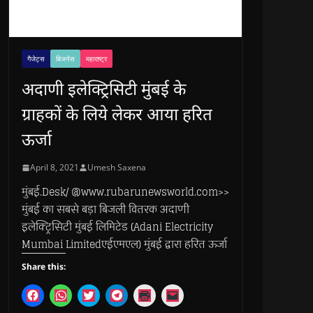
गैजेट्स
बिजनेस
महाराष्ट्र
अदाणी इलेक्ट्रिसिटी मुंबई के
ग्राहकों के लिये लेकर आया हरित
ऊर्जा
April 8, 2021
Umesh Saxena
मुंबई.Desk/ @www.rubarunewsworld.com>>
मुंबई का सबसे बड़ा बिजली वितरक अदाणी
इलेक्ट्रिसिटी मुंबई लिमिटेड (Adani Electricity
Mumbai Limitedएईएमएल) मुंबई द्वारा हरित ऊर्जा
Share this:
C
C
C
C
C
C
l
l
l
l
l
l
i
i
i
i
i
i