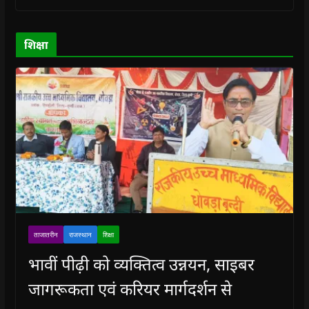
o
o
w
o
w
w
w
)
w
i
)
)
)
n
d
o
शिक्षा
w
)
ताजातरीन
राजस्थान
शिक्षा
भावीं पीढ़ी को व्यक्तित्व उन्नयन, साइबर
जागरूकता एवं करियर मार्गदर्शन से