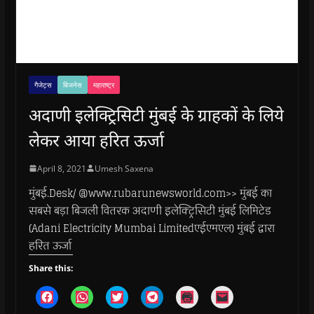
गैजेट्स
बिजनेस
महाराष्ट्र
अदाणी इलेक्ट्रिसिटी मुंबई के ग्राहकों के लिये
लेकर आया हरित ऊर्जा
April 8, 2021
Umesh Saxena
मुंबई.Desk/ @www.rubarunewsworld.com>> मुंबई का
सबसे बड़ा बिजली वितरक अदाणी इलेक्ट्रिसिटी मुंबई लिमिटेड
(Adani Electricity Mumbai Limitedएईएमएल) मुंबई द्वारा
हरित ऊर्जा
Share this:
C
C
C
C
C
C
l
l
l
l
l
l
i
i
i
i
i
i