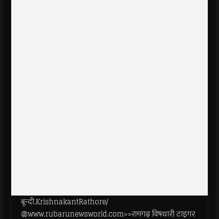
बून्दी.KrishnakantRathore/
@www.rubarunewsworld.com>>रामगढ़ विषधारी टाइगर