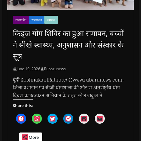
ताजातरीन
राजस्थान
स्वास्थ्य
किड्ज योग शिविर का हुआ समापन, बच्चों
ने सीखे स्वास्थ्य, अनुशासन और संस्कार के
सूत्र
June 19, 2026
Rubarunews
बूंदी.KrishnakantRathore/ @www.rubarunews.com-
जिला प्रशासन एवं श्रीजी योगशाला की ओर से अंतर्राष्ट्रीय योग
दिवस काउंटडाउन अभियान के तहत खेल संकुल में
Share this:
C
C
C
C
C
C
l
l
l
l
l
l
i
i
i
i
i
i
c
c
c
c
c
c
k
k
k
k
k
k
More
t
t
t
t
t
t