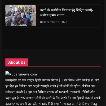
o
A
e
r
n
a
o
p
r
a
n
f
k
p
(
m
e
r
(
(
O
(
w
i
बच्चों के सर्वांगीण विकास हेतु शिक्षित बनाएँ-
O
O
p
O
w
e
अशोक कुमार शाक्य
p
p
e
p
i
n
e
e
n
e
n
d
n
n
s
December 6, 2025
n
d
(
s
s
i
s
o
O
i
i
n
i
w
p
n
n
n
n
)
e
n
n
e
n
n
e
e
w
e
s
w
w
w
w
i
w
w
i
w
n
i
i
n
i
n
n
n
d
n
e
d
d
o
d
w
o
o
w
o
w
w
w
)
w
i
About Us
)
)
)
n
d
o
w
)
मध्यप्रदेश का एक प्रमुख हिन्दी समाचार पोर्टल है | हम निष्पक्ष और स्वतंत्र हैं, और
हर दिन हम विशिष्ट और अनूठी सामग्री बनाते हैं जो लोगों को सूचित, शिक्षित और
मनोरंजन करती है। हम ऐसा विभिन्न प्रकार की घटनाओं, समाचारों, नीतियों और
बहुत कुछ के साथ अद्यतन लोगों को रखने के लिए करते हैं। हम द्विभाषी क्षेत्र में अपनी
वेबसाइट पर अपनी सेवा और समाचार हिंदी भाषा में उपलब्ध कराने के लिए प्रतिबद्ध