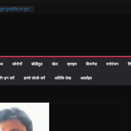
र्थ पुण्यतिथि पर हुये
्ड पाठ में भक्ति रस में
माज को केवल वोट बैंक
ी नहीं दी – सैफी
हे जितेन्द्र को मौके
नामांतरण
 पर हुआ 26 यूनिट
थ्य
कोरोनॉ
बॉलीवुड
खेल
क्राइम
बिजनेस
मनोरंजन
शि
प्रशासन की तत्परता:
ह प्रमाण-पत्र
ॉग इन करें
हमसे संपर्क करें
अतिथि लेख
आर्काइव