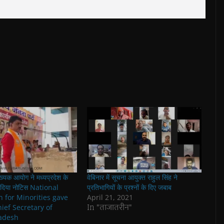
ंख्यक आयोग ने मध्यप्रदेश के
वेबिनार में सूचना आयुक्त राहुल सिंह ने
 दिया नोटिस National
प्रतिभागियों के प्रश्नों के दिए जबाब
 for Minorities gave
April 21, 2021
In "ताजातरीन"
hief Secretary of
adesh