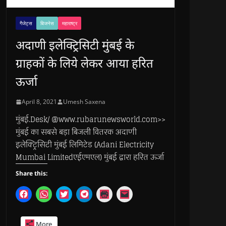
गैजेट्स
बिजनेस
महाराष्ट्र
अदाणी इलेक्ट्रिसिटी मुंबई के
ग्राहकों के लिये लेकर आया हरित
ऊर्जा
April 8, 2021
Umesh Saxena
मुंबई.Desk/ @www.rubarunewsworld.com>>
मुंबई का सबसे बड़ा बिजली वितरक अदाणी
इलेक्ट्रिसिटी मुंबई लिमिटेड (Adani Electricity
Mumbai Limitedएईएमएल) मुंबई द्वारा हरित ऊर्जा
Share this:
C
C
C
C
C
C
l
l
l
l
l
l
i
i
i
i
i
i
c
c
c
c
c
c
k
k
k
k
k
k
More
t
t
t
t
t
t