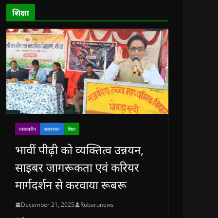
d
o
शिक्षा
w
)
ताजातरीन
राजस्थान
शिक्षा
भावीं पीढ़ी को व्यक्तित्व उन्नयन,
साइबर जागरूकता एवं करियर
मार्गदर्शन से करवाया रूबरू
December 21, 2025
Rubarunews