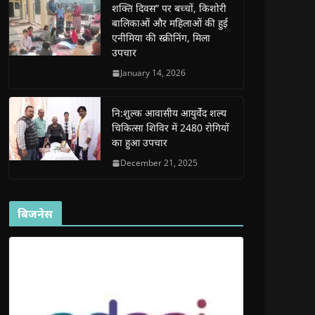
शक्ति दिवस” पर बच्चों, किशोरी
w
w
w
w
i
w
w
i
w
n
बालिकाओं और महिलाओं की हुई
i
i
n
i
n
n
n
d
n
e
एनीमिया की स्क्रीनिंग, मिला
d
d
o
d
w
उपचार
o
o
w
o
w
w
w
)
w
i
)
)
)
n
January 14, 2026
d
o
w
)
नि:शुल्क आवासीय आयुर्वेद शल्य
चिकित्सा शिविर में 2480 रोगियों
का हुआ उपचार
December 21, 2025
बिजनेस