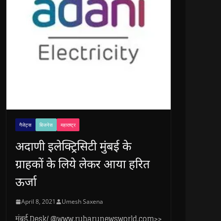
गैजेट्स
बिजनेस
महाराष्ट्र
अदाणी इलेक्ट्रिसिटी मुंबई के
ग्राहकों के लिये लेकर आया हरित
ऊर्जा
April 8, 2021
Umesh Saxena
मुंबई.Desk/ @www.rubarunewsworld.com>>