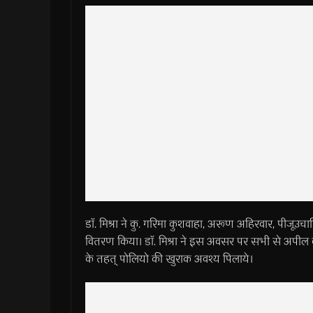
डाॅ. मिश्रा ने कु. गरिमा कुशवाहा, अरूण अहिरवार, पीजूउच
वितरण किया। डाॅ. मिश्रा ने इस अवसर पर सभी से अपील 
के तहत् पोलियो की खुराक अवश्य पिलाये।