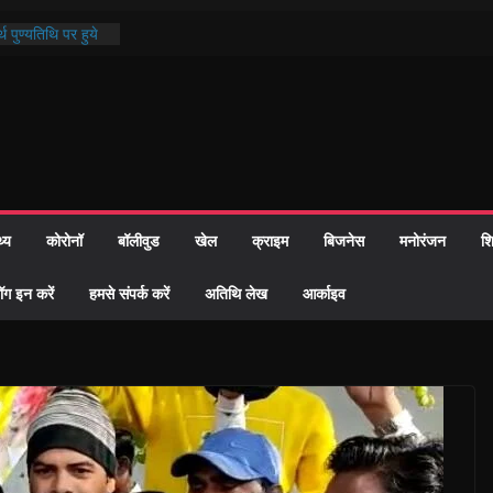
्रशासन की तत्परता:
प्रमाण-पत्र
थ पुण्यतिथि पर हुये
 पाठ में भक्ति रस में
ाज को केवल वोट बैंक
नहीं दी – सैफी
 जितेन्द्र को मौके
मांतरण
थ्य
कोरोनॉ
बॉलीवुड
खेल
क्राइम
बिजनेस
मनोरंजन
शि
पर हुआ 26 यूनिट
ॉग इन करें
हमसे संपर्क करें
अतिथि लेख
आर्काइव