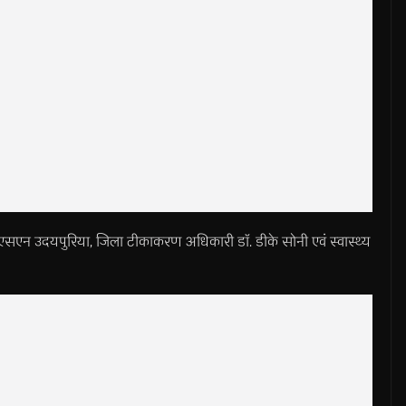
 एसएन उदयपुरिया, जिला टीकाकरण अधिकारी डाॅ. डीके सोनी एवंं स्वास्थ्य