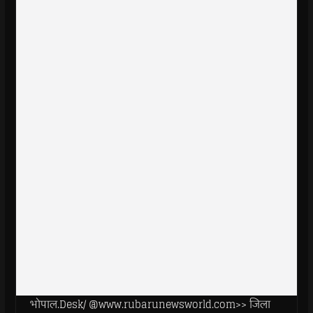
भोपाल.Desk/ @www.rubarunewsworld.com>> जिला