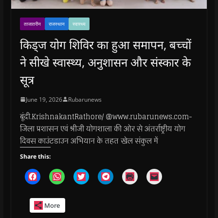
ताजातरीन
राजस्थान
स्वास्थ्य
किड्ज योग शिविर का हुआ समापन, बच्चों
ने सीखे स्वास्थ्य, अनुशासन और संस्कार के
सूत्र
June 19, 2026
Rubarunews
बूंदी.KrishnakantRathore/ @www.rubarunews.com-
जिला प्रशासन एवं श्रीजी योगशाला की ओर से अंतर्राष्ट्रीय योग
दिवस काउंटडाउन अभियान के तहत खेल संकुल में
Share this:
C
C
C
C
C
C
l
l
l
l
l
l
i
i
i
i
i
i
c
c
c
c
c
c
k
k
k
k
k
k
More
t
t
t
t
t
t
o
o
o
o
o
o