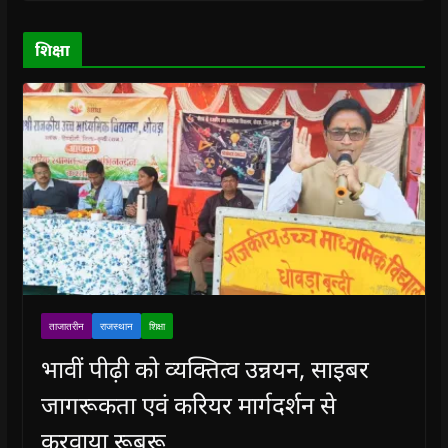
w
w
)
w
i
)
)
)
n
d
o
शिक्षा
w
)
ताजातरीन
राजस्थान
शिक्षा
भावीं पीढ़ी को व्यक्तित्व उन्नयन, साइबर
जागरूकता एवं करियर मार्गदर्शन से
करवाया रूबरू