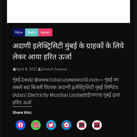
गैजेट्स
बिजनेस
महाराष्ट्र
अदाणी इलेक्ट्रिसिटी मुंबई के ग्राहकों के लिये
लेकर आया हरित ऊर्जा
April 8, 2021
Umesh Saxena
मुंबई.Desk/ @www.rubarunewsworld.com>> मुंबई का
सबसे बड़ा बिजली वितरक अदाणी इलेक्ट्रिसिटी मुंबई लिमिटेड
(Adani Electricity Mumbai Limitedएईएमएल) मुंबई द्वारा
हरित ऊर्जा
Share this:
C
C
C
C
C
C
l
l
l
l
l
l
i
i
i
i
i
i
c
c
c
c
c
c