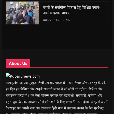
o
p
r
a
n
f
k
p
(
m
e
r
(
(
O
(
w
i
बच्चों के सर्वांगीण विकास हेतु शिक्षित बनाएँ-
O
O
p
O
w
e
अशोक कुमार शाक्य
p
p
e
p
i
n
e
e
n
e
n
d
n
n
s
December 6, 2025
n
d
(
s
s
i
s
o
O
i
i
n
i
w
p
n
n
n
n
)
e
n
n
e
n
n
e
e
w
e
s
w
w
w
w
i
w
w
i
w
n
i
i
n
i
n
n
n
d
n
e
d
d
o
d
w
o
o
w
o
w
w
w
)
w
i
About Us
)
)
)
n
d
o
w
)
मध्यप्रदेश का एक प्रमुख हिन्दी समाचार पोर्टल है | हम निष्पक्ष और स्वतंत्र हैं, और
हर दिन हम विशिष्ट और अनूठी सामग्री बनाते हैं जो लोगों को सूचित, शिक्षित और
मनोरंजन करती है। हम ऐसा विभिन्न प्रकार की घटनाओं, समाचारों, नीतियों और
बहुत कुछ के साथ अद्यतन लोगों को रखने के लिए करते हैं। हम द्विभाषी क्षेत्र में अपनी
वेबसाइट पर अपनी सेवा और समाचार हिंदी भाषा में उपलब्ध कराने के लिए प्रतिबद्ध