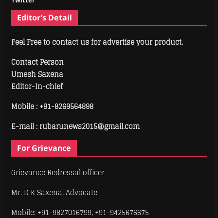
Editor’s Detail
Feel Free to contact us for advertise your product.
Contact Person
Umesh Saxena
Editor-In-chief
Mobile :
+91-8269564898
E-mail : rubarunews2015@gmail.com
For Grievance
Grievance Redressal officer
Mr. D K Saxena, Advocate
Mobile: +91-9827016799, +91-9425676675