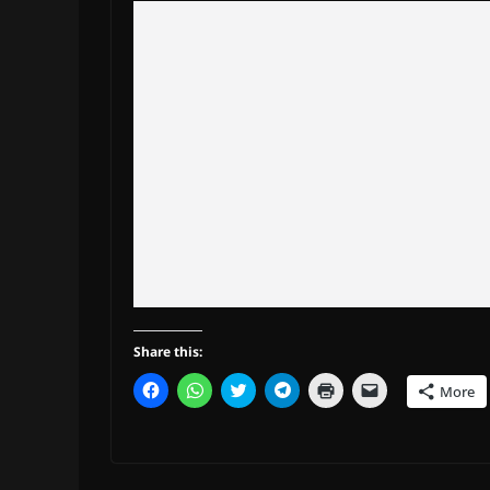
Share this:
C
C
C
C
C
C
More
l
l
l
l
l
l
i
i
i
i
i
i
c
c
c
c
c
c
k
k
k
k
k
k
t
t
t
t
t
t
o
o
o
o
o
o
s
s
s
s
p
e