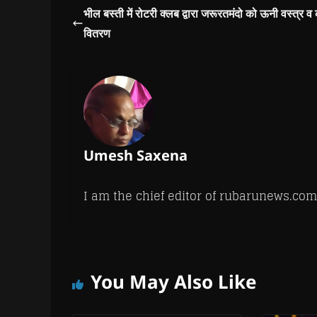
h
h
h
h
r
m
भील बस्ती में रोटरी क्लब द्वारा जरूरतमंदो को ऊनी वस्त्र व
a
a
a
a
i
a
r
r
r
r
n
i
वितरण
e
e
e
e
t
l
o
o
o
o
(
a
n
n
n
n
O
l
F
W
T
T
p
i
a
h
w
e
e
n
c
a
i
l
n
k
e
t
t
e
s
t
b
s
t
g
i
o
o
A
e
r
n
a
o
p
r
a
n
f
k
p
(
m
e
r
(
(
O
(
w
i
O
O
p
O
w
e
Umesh Saxena
p
p
e
p
i
n
e
e
n
e
n
d
n
n
s
n
d
(
s
s
i
s
o
O
i
i
n
i
w
p
I am the chief editor of rubarunews.com
n
n
n
n
)
e
n
n
e
n
n
e
e
w
e
s
w
w
w
w
i
w
w
i
w
n
i
i
n
i
n
n
n
d
n
e
d
d
o
d
w
o
o
w
o
w
You May Also Like
w
w
)
w
i
)
)
)
n
d
o