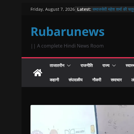
Skip
Latest:
समाजसेवी महेश शर्मा की चतुर्
Friday, August 7, 2026
to
विभिन्न कार्यक्रम, सुन्दरकाण्ड
झूमे श्रोता
content
Rubarunews
कांग्रेस ने हमेशा लौहार सम
समझा, सम्मानजनक भागीदारी 
मौहम्मद आरिफ़ नागौरी
पिता के निधन के बाद भटक रहे
|| A complete Hindi News Room
पर मिला न्याय, तुरंत हुआ ना
रक्तवीर के 25 वे जन्मदिन 
रक्तदान
ताजातरीन
राजनीति
राज्य
स्वास्
शहरी सेवा शिविर में दिखी प
हाथों-हाथ जारी हुए 6 विवाह 
कहानी
संपादकीय
नौकरी
समाचार
ल