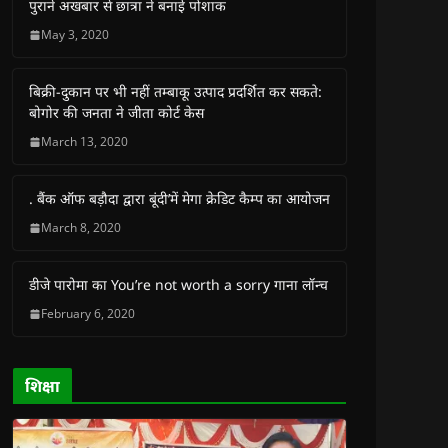
o
o
o
o
(
a
पुराने अखबार से छात्रा ने बनाई पोशाक
n
n
n
n
O
l
F
W
T
T
p
i
May 3, 2020
a
h
w
e
e
n
c
a
i
l
n
k
e
t
t
e
s
t
b
s
t
g
i
o
बिक्री-दुकान पर भी नहीं तम्बाकू उत्पाद प्रदर्शित कर सकते:
o
A
e
r
n
a
o
p
r
a
n
f
बोगोर की जनता ने जीता कोर्ट केस
k
p
(
m
e
r
(
(
O
(
w
i
March 13, 2020
O
O
p
O
w
e
p
p
e
p
i
n
e
e
n
e
n
d
n
n
s
n
d
(
s
s
i
s
o
O
. बैंक ऑफ बड़ौदा द्वारा बूंदी’में मेगा क्रेडिट कैम्प का आयोजन
i
i
n
i
w
p
n
n
n
n
)
e
March 8, 2020
n
n
e
n
n
e
e
w
e
s
w
w
w
w
i
w
w
i
w
n
डीजे पारोमा का You’re not worth a sorry गाना लॉन्च
i
i
n
i
n
n
n
d
n
e
February 6, 2020
d
d
o
d
w
o
o
w
o
w
w
w
)
w
i
)
)
)
n
d
o
शिक्षा
w
)