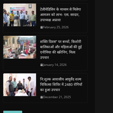
o
p
r
a
n
f
k
p
(
m
e
r
(
(
O
(
w
i
टेलीमेडिसिन के माध्यम से मिलेगा
O
O
p
O
w
e
आमजन को लाभ- एस. सरदार,
p
p
e
p
i
n
e
e
n
e
n
d
उपाध्यक्ष अप्रावा
n
n
s
n
d
(
s
s
i
s
o
O
February 25, 2026
i
i
n
i
w
p
n
n
n
n
)
e
n
n
e
n
n
e
e
w
e
s
शक्ति दिवस” पर बच्चों, किशोरी
w
w
w
w
i
w
w
i
w
n
बालिकाओं और महिलाओं की हुई
i
i
n
i
n
n
n
d
n
e
एनीमिया की स्क्रीनिंग, मिला
d
d
o
d
w
उपचार
o
o
w
o
w
w
w
)
w
i
)
)
)
n
January 14, 2026
d
o
w
)
नि:शुल्क आवासीय आयुर्वेद शल्य
चिकित्सा शिविर में 2480 रोगियों
का हुआ उपचार
December 21, 2025