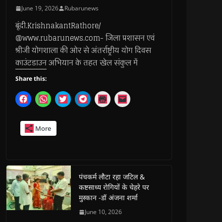
June 19, 2026
Rubarunews
बूंदी.KrishnakantRathore/
@www.rubarunews.com- जिला प्रशासन एवं
श्रीजी योगशाला की ओर से अंतर्राष्ट्रीय योग दिवस
काउंटडाउन अभियान के तहत खेल संकुल में
Share this:
C
C
C
C
C
C
l
l
l
l
l
l
i
i
i
i
i
i
c
c
c
c
c
c
k
k
k
k
k
k
More
t
t
t
t
t
t
o
o
o
o
o
o
s
s
s
s
p
e
h
h
h
h
r
m
a
a
a
a
i
a
r
r
r
r
n
i
e
e
e
e
t
l
o
o
o
o
(
a
पंचकर्म लौटा रहा जटिल &
n
n
n
n
O
l
कष्टसाध्य रोगियों के चेहरे पर
F
W
T
T
p
i
a
h
w
e
e
n
मुस्कान -डॉ अंजना शर्मा
c
a
i
l
n
k
e
t
t
e
s
t
June 10, 2026
b
s
t
g
i
o
o
A
e
r
n
a