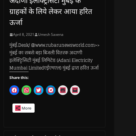
अदाणी इलेक्ट्रिसिटी मुंबई के
ग्राहकों के लिये लेकर आया हरित
ऊर्जा
April 8, 2021
Umesh Saxena
मुंबई.Desk/ @www.rubarunewsworld.com>>
मुंबई का सबसे बड़ा बिजली वितरक अदाणी
इलेक्ट्रिसिटी मुंबई लिमिटेड (Adani Electricity
Mumbai Limitedएईएमएल) मुंबई द्वारा हरित ऊर्जा
Share this:
C
C
C
C
C
C
l
l
l
l
l
l
i
i
i
i
i
i
c
c
c
c
c
c
k
k
k
k
k
k
More
t
t
t
t
t
t
o
o
o
o
o
o
s
s
s
s
p
e
h
h
h
h
r
m
a
a
a
a
i
a
r
r
r
r
n
i
e
e
e
e
t
l