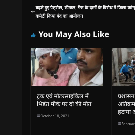
n
n
e
n
n
e
e
w
e
s
बढ़ते हुए पेट्रोल, डीजल, गैस के दामों के विरोध में जिला कांग
w
w
w
w
i
w
w
i
w
n
कमेटी किया बंद का आयोजन
i
i
n
i
n
n
n
d
n
e
d
d
o
d
w
o
o
w
o
w
You May Also Like
w
w
)
w
i
)
)
)
n
d
o
w
)
ट्रक एवं मोटरसाइकिल में
प्रशासन
भिडंत मौके पर दो की मौत
अतिक्र
हटाया 
October 18, 2021
Februar