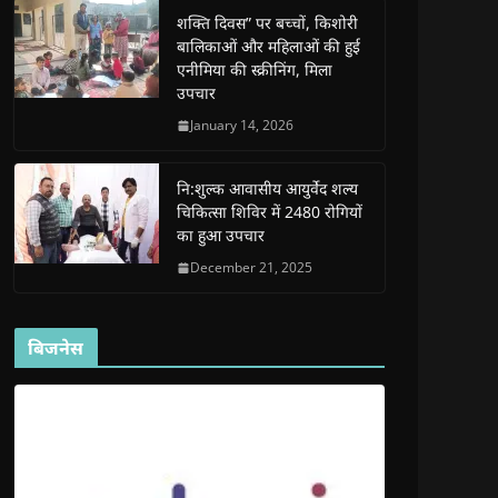
e
e
w
e
s
शक्ति दिवस” पर बच्चों, किशोरी
w
w
w
w
i
w
w
i
w
n
बालिकाओं और महिलाओं की हुई
i
i
n
i
n
n
n
d
n
e
एनीमिया की स्क्रीनिंग, मिला
d
d
o
d
w
उपचार
o
o
w
o
w
w
w
)
w
i
)
)
)
n
January 14, 2026
d
o
w
)
नि:शुल्क आवासीय आयुर्वेद शल्य
चिकित्सा शिविर में 2480 रोगियों
का हुआ उपचार
December 21, 2025
बिजनेस