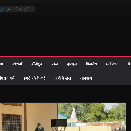
र्थ पुण्यतिथि पर हुये
्ड पाठ में भक्ति रस में
माज को केवल वोट बैंक
ी नहीं दी – सैफी
हे जितेन्द्र को मौके
नामांतरण
 पर हुआ 26 यूनिट
थ्य
कोरोनॉ
बॉलीवुड
खेल
क्राइम
बिजनेस
मनोरंजन
शि
प्रशासन की तत्परता:
ह प्रमाण-पत्र
ॉग इन करें
हमसे संपर्क करें
अतिथि लेख
आर्काइव