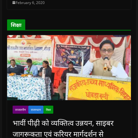
February 6, 2020
d
d
o
d
w
o
o
w
o
w
w
w
)
w
i
)
)
)
n
d
o
शिक्षा
w
)
ताजातरीन
राजस्थान
शिक्षा
भावीं पीढ़ी को व्यक्तित्व उन्नयन, साइबर
जागरूकता एवं करियर मार्गदर्शन से