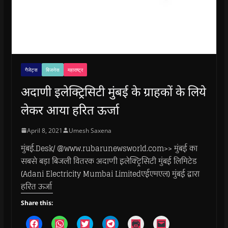
गैजेट्स
बिजनेस
महाराष्ट्र
अदाणी इलेक्ट्रिसिटी मुंबई के ग्राहकों के लिये
लेकर आया हरित ऊर्जा
April 8, 2021
Umesh Saxena
मुंबई.Desk/ @www.rubarunewsworld.com>> मुंबई का
सबसे बड़ा बिजली वितरक अदाणी इलेक्ट्रिसिटी मुंबई लिमिटेड
(Adani Electricity Mumbai Limitedएईएमएल) मुंबई द्वारा
हरित ऊर्जा
Share this:
C
C
C
C
C
C