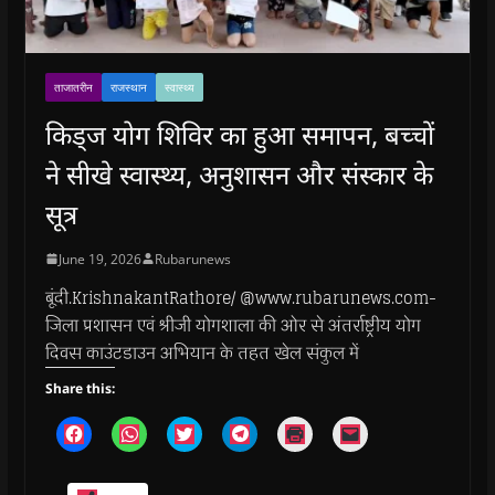
ताजातरीन
राजस्थान
स्वास्थ्य
किड्ज योग शिविर का हुआ समापन, बच्चों
ने सीखे स्वास्थ्य, अनुशासन और संस्कार के
सूत्र
June 19, 2026
Rubarunews
बूंदी.KrishnakantRathore/ @www.rubarunews.com-
जिला प्रशासन एवं श्रीजी योगशाला की ओर से अंतर्राष्ट्रीय योग
दिवस काउंटडाउन अभियान के तहत खेल संकुल में
Share this:
C
C
C
C
C
C
l
l
l
l
l
l
i
i
i
i
i
i
c
c
c
c
c
c
k
k
k
k
k
k