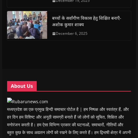
December 19, 2025
b
s
t
g
i
o
o
A
e
r
n
a
o
p
r
a
n
f
k
p
(
m
e
r
(
(
O
(
w
i
बच्चों के सर्वांगीण विकास हेतु शिक्षित बनाएँ-
O
O
p
O
w
e
अशोक कुमार शाक्य
p
p
e
p
i
n
e
e
n
e
n
d
n
n
s
December 6, 2025
n
d
(
s
s
i
s
o
O
i
i
n
i
w
p
n
n
n
n
)
e
n
n
e
n
n
e
e
w
e
s
w
w
w
w
i
w
w
i
w
n
i
i
n
i
n
n
n
d
n
e
d
d
o
d
w
o
o
w
o
w
w
w
)
w
i
About Us
)
)
)
n
d
o
w
)
मध्यप्रदेश का एक प्रमुख हिन्दी समाचार पोर्टल है | हम निष्पक्ष और स्वतंत्र हैं, और
हर दिन हम विशिष्ट और अनूठी सामग्री बनाते हैं जो लोगों को सूचित, शिक्षित और
मनोरंजन करती है। हम ऐसा विभिन्न प्रकार की घटनाओं, समाचारों, नीतियों और
बहुत कुछ के साथ अद्यतन लोगों को रखने के लिए करते हैं। हम द्विभाषी क्षेत्र में अपनी