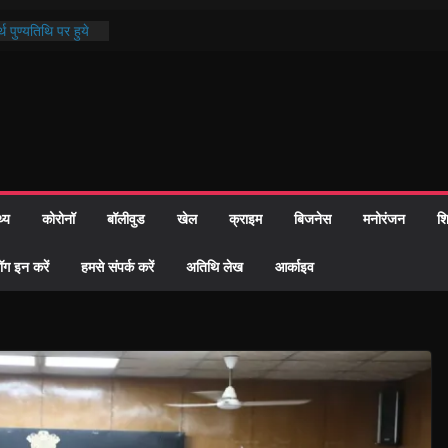
्रशासन की तत्परता:
प्रमाण-पत्र
थ पुण्यतिथि पर हुये
 पाठ में भक्ति रस में
ाज को केवल वोट बैंक
नहीं दी – सैफी
 जितेन्द्र को मौके
मांतरण
थ्य
कोरोनॉ
बॉलीवुड
खेल
क्राइम
बिजनेस
मनोरंजन
शि
पर हुआ 26 यूनिट
ॉग इन करें
हमसे संपर्क करें
अतिथि लेख
आर्काइव