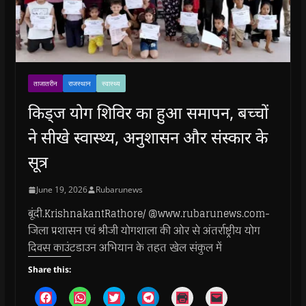
ताजातरीन
राजस्थान
स्वास्थ्य
किड्ज योग शिविर का हुआ समापन, बच्चों
ने सीखे स्वास्थ्य, अनुशासन और संस्कार के
सूत्र
June 19, 2026
Rubarunews
बूंदी.KrishnakantRathore/ @www.rubarunews.com-
जिला प्रशासन एवं श्रीजी योगशाला की ओर से अंतर्राष्ट्रीय योग
दिवस काउंटडाउन अभियान के तहत खेल संकुल में
Share this:
C
C
C
C
C
C
l
l
l
l
l
l