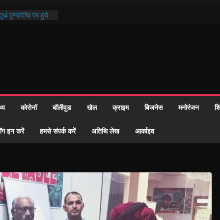
र्थ पुण्यतिथि पर हुये
्ड पाठ में भक्ति रस में
माज को केवल वोट बैंक
ी नहीं दी – सैफी
हे जितेन्द्र को मौके
नामांतरण
 पर हुआ 26 यूनिट
थ्य
कोरोनॉ
बॉलीवुड
खेल
क्राइम
बिजनेस
मनोरंजन
शि
प्रशासन की तत्परता:
ह प्रमाण-पत्र
ॉग इन करें
हमसे संपर्क करें
अतिथि लेख
आर्काइव