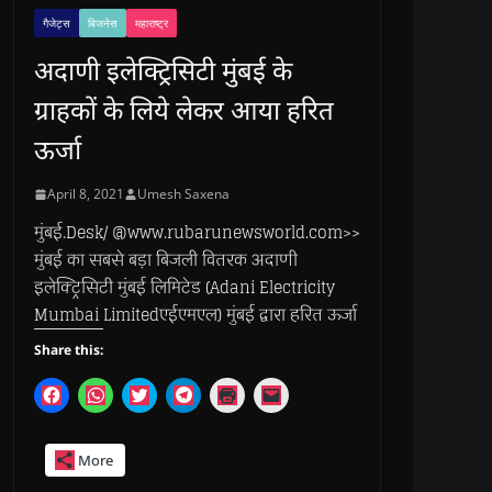
गैजेट्स
बिजनेस
महाराष्ट्र
अदाणी इलेक्ट्रिसिटी मुंबई के
ग्राहकों के लिये लेकर आया हरित
ऊर्जा
April 8, 2021
Umesh Saxena
मुंबई.Desk/ @www.rubarunewsworld.com>>
मुंबई का सबसे बड़ा बिजली वितरक अदाणी
इलेक्ट्रिसिटी मुंबई लिमिटेड (Adani Electricity
Mumbai Limitedएईएमएल) मुंबई द्वारा हरित ऊर्जा
Share this:
C
C
C
C
C
C
l
l
l
l
l
l
i
i
i
i
i
i
c
c
c
c
c
c
k
k
k
k
k
k
More
t
t
t
t
t
t
o
o
o
o
o
o