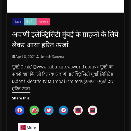
गैजेट्स
बिजनेस
महाराष्ट्र
अदाणी इलेक्ट्रिसिटी मुंबई के ग्राहकों के लिये
लेकर आया हरित ऊर्जा
April 8, 2021
Umesh Saxena
मुंबई.Desk/ @www.rubarunewsworld.com>> मुंबई का
सबसे बड़ा बिजली वितरक अदाणी इलेक्ट्रिसिटी मुंबई लिमिटेड
(Adani Electricity Mumbai Limitedएईएमएल) मुंबई द्वारा
हरित ऊर्जा
Share this:
C
C
C
C
C
C
l
l
l
l
l
l
i
i
i
i
i
i
c
c
c
c
c
c
k
k
k
k
k
k
More
t
t
t
t
t
t