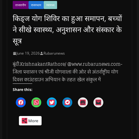
ताजातरीन
राजस्थान
स्वास्थ्य
किड्ज योग शिविर का हुआ समापन, बच्चों
ने सीखे स्वास्थ्य, अनुशासन और संस्कार के
सूत्र
June 19, 2026
Rubarunews
बूंदी.KrishnakantRathore/ @www.rubarunews.com-
जिला प्रशासन एवं श्रीजी योगशाला की ओर से अंतर्राष्ट्रीय योग
दिवस काउंटडाउन अभियान के तहत खेल संकुल में
Share this:
C
C
C
C
C
C
l
l
l
l
l
l
i
i
i
i
i
i
c
c
c
c
c
c
k
k
k
k
k
k
More
t
t
t
t
t
t
o
o
o
o
o
o
s
s
s
s
p
e
h
h
h
h
r
m
a
a
a
a
i
a