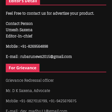
Editor’s Detail
Feel Free to contact us for advertise your product.
Contact Person
Umesh Saxena
Editor-In-chief
Mobile :
+91-8269564898
E-mail : rubarunews2015@gmail.com
For Grievance
Grievance Redressal officer
Mr. D K Saxena, Advocate
Mobile: +91-9827016799, +91-9425676675
E-mail : dev_madhu11@gmail.com