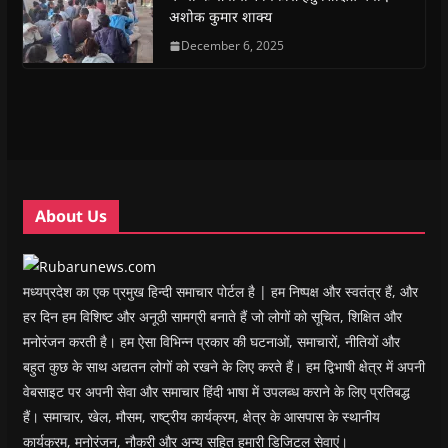
O
O
p
O
w
e
अशोक कुमार शाक्य
p
p
e
p
i
n
e
e
n
e
n
d
n
n
s
December 6, 2025
n
d
(
s
s
i
s
o
O
i
i
n
i
w
p
n
n
n
n
)
e
n
n
e
n
n
e
e
w
e
s
w
w
w
w
i
w
w
i
w
n
i
i
n
i
n
n
n
d
n
e
d
d
o
d
w
o
o
w
o
w
w
w
)
w
i
About Us
)
)
)
n
d
o
w
)
मध्यप्रदेश का एक प्रमुख हिन्दी समाचार पोर्टल है | हम निष्पक्ष और स्वतंत्र हैं, और
हर दिन हम विशिष्ट और अनूठी सामग्री बनाते हैं जो लोगों को सूचित, शिक्षित और
मनोरंजन करती है। हम ऐसा विभिन्न प्रकार की घटनाओं, समाचारों, नीतियों और
बहुत कुछ के साथ अद्यतन लोगों को रखने के लिए करते हैं। हम द्विभाषी क्षेत्र में अपनी
वेबसाइट पर अपनी सेवा और समाचार हिंदी भाषा में उपलब्ध कराने के लिए प्रतिबद्ध
हैं। समाचार, खेल, मौसम, राष्ट्रीय कार्यक्रम, क्षेत्र के आसपास के स्थानीय
कार्यक्रम, मनोरंजन, नौकरी और अन्य सहित हमारी डिजिटल सेवाएं।