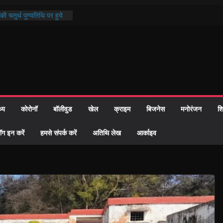
ी चतुर्थ पुण्यतिथि पर हुये
्दरकाण्ड पाठ में भक्ति रस में
ौहार समाज को केवल वोट बैंक
गीदारी नहीं दी – सैफी
ी
 भटक रहे जितेन्द्र को मौके
 हुआ नामांतरण
न्मदिन पर हुआ 26 यूनिट
थ्य
कोरोनॉ
बॉलीवुड
खेल
क्राइम
बिजनेस
मनोरंजन
शि
 दिखी प्रशासन की तत्परता:
6 विवाह प्रमाण-पत्र
ॉग इन करें
हमसे संपर्क करें
अतिथि लेख
आर्काइव