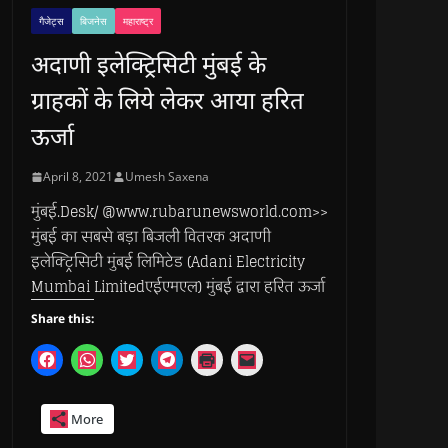
गैजेट्स
बिजनेस
महाराष्ट्र
अदाणी इलेक्ट्रिसिटी मुंबई के
ग्राहकों के लिये लेकर आया हरित
ऊर्जा
April 8, 2021
Umesh Saxena
मुंबई.Desk/ @www.rubarunewsworld.com>>
मुंबई का सबसे बड़ा बिजली वितरक अदाणी
इलेक्ट्रिसिटी मुंबई लिमिटेड (Adani Electricity
Mumbai Limitedएईएमएल) मुंबई द्वारा हरित ऊर्जा
Share this:
C
C
C
C
C
C
l
l
l
l
l
l
i
i
i
i
i
i
c
c
c
c
c
c
k
k
k
k
k
k
More
t
t
t
t
t
t
o
o
o
o
o
o