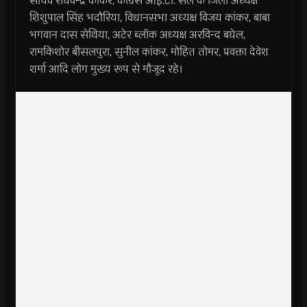
सचिव राघवेन्द्र कांकर, कांग्रेस आई.टी. सेल के जिला अध्यक्ष
शिशुपाल सिंह भदौरिया, विधानसभा अध्यक्ष विजय कांकर, बाबा
भगवान दास सेथिया, अटेर ब्लॉक अध्यक्ष अरविन्द बघेल,
रामकिशोर बीसलपुरा, सुनील कांकर, मोहित तोमर, प्रवक्ता देवेश
शर्मा आदि लोग मुख्य रूप से मौजूद रहे।