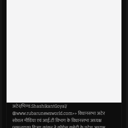
अटेर/भिण्ड.ShashikantGoyal/
@www.rubarunewsworld.com>> विधानसभा अटेर
सोशल मीडिया एवं आई.टी विभाग के विधानसभा अध्यक्ष
(समन्वयक) विजय कांकर ने कॉग्रेस कमेटी के प्रदेश अध्यक्ष