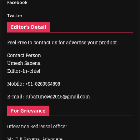
Facebook
Twitter
Editor’s Detail
Feel Free to contact us for advertise your product.
Contact Person
Umesh Saxena
Editor-In-chief
Mobile :
+91-8269564898
E-mail : rubarunews2015@gmail.com
For Grievance
Grievance Redressal officer
Mr. D K Saxena, Advocate