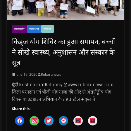
ताजातरीन
राजस्थान
स्वास्थ्य
किड्ज योग शिविर का हुआ समापन, बच्चों
ने सीखे स्वास्थ्य, अनुशासन और संस्कार के
सूत्र
June 19, 2026
Rubarunews
बूंदी.KrishnakantRathore/ @www.rubarunews.com-
जिला प्रशासन एवं श्रीजी योगशाला की ओर से अंतर्राष्ट्रीय योग
दिवस काउंटडाउन अभियान के तहत खेल संकुल में
Share this:
C
C
C
C
C
C
l
l
l
l
l
l
i
i
i
i
i
i