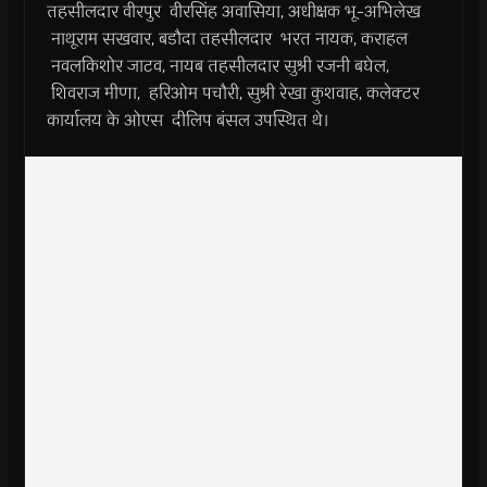
तहसीलदार वीरपुर वीरसिंह अवासिया, अधीक्षक भू-अभिलेख
नाथूराम सखवार, बडौदा तहसीलदार भरत नायक, कराहल
नवलकिशोर जाटव, नायब तहसीलदार सुश्री रजनी बघेल,
शिवराज मीणा, हरिओम पचौरी, सुश्री रेखा कुशवाह, कलेक्टर
कार्यालय के ओएस दीलिप बंसल उपस्थित थे।