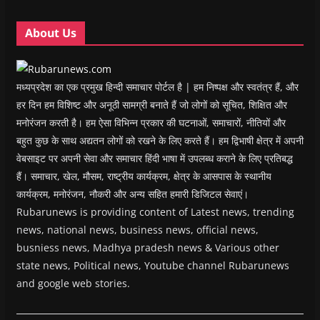
d
d
o
d
w
o
o
w
o
w
w
w
)
w
i
About Us
)
)
)
n
d
o
w
)
मध्यप्रदेश का एक प्रमुख हिन्दी समाचार पोर्टल है | हम निष्पक्ष और स्वतंत्र हैं, और
हर दिन हम विशिष्ट और अनूठी सामग्री बनाते हैं जो लोगों को सूचित, शिक्षित और
मनोरंजन करती है। हम ऐसा विभिन्न प्रकार की घटनाओं, समाचारों, नीतियों और
बहुत कुछ के साथ अद्यतन लोगों को रखने के लिए करते हैं। हम द्विभाषी क्षेत्र में अपनी
वेबसाइट पर अपनी सेवा और समाचार हिंदी भाषा में उपलब्ध कराने के लिए प्रतिबद्ध
हैं। समाचार, खेल, मौसम, राष्ट्रीय कार्यक्रम, क्षेत्र के आसपास के स्थानीय
कार्यक्रम, मनोरंजन, नौकरी और अन्य सहित हमारी डिजिटल सेवाएं।
Rubarunews is providing content of Latest news, trending
news, national news, business news, official news,
busniess news, Madhya pradesh news & Various other
state news, Political news, Youtube channel Rubarunews
and google web stories.