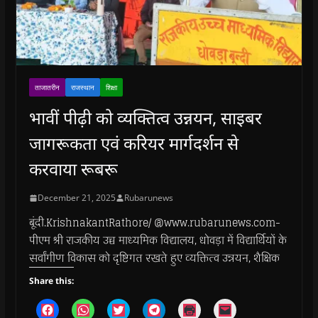
ताजातरीन
राजस्थान
शिक्षा
भावीं पीढ़ी को व्यक्तित्व उन्नयन, साइबर
जागरूकता एवं करियर मार्गदर्शन से
करवाया रूबरू
December 21, 2025
Rubarunews
बूंदी.KrishnakantRathore/ @www.rubarunews.com-
पीएम श्री राजकीय उच्च माध्यमिक विद्यालय, धोवड़ा में विद्यार्थियों के
सर्वांगीण विकास को दृष्टिगत रखते हुए व्यक्तित्व उन्नयन, शैक्षिक
Share this:
C
C
C
C
C
C
l
l
l
l
l
l