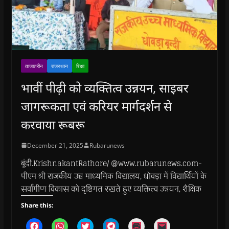
ताजातरीन
राजस्थान
शिक्षा
भावीं पीढ़ी को व्यक्तित्व उन्नयन, साइबर
जागरूकता एवं करियर मार्गदर्शन से
करवाया रूबरू
December 21, 2025
Rubarunews
बूंदी.KrishnakantRathore/ @www.rubarunews.com-
पीएम श्री राजकीय उच्च माध्यमिक विद्यालय, धोवड़ा में विद्यार्थियों के
सर्वांगीण विकास को दृष्टिगत रखते हुए व्यक्तित्व उन्नयन, शैक्षिक
Share this:
C
C
C
C
C
C