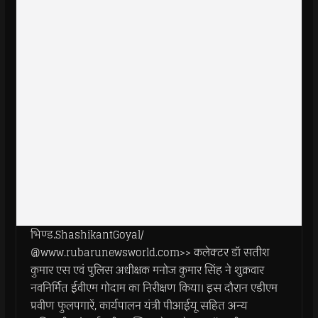
भिण्ड.ShashikantGoyal/
@www.rubarunewsworld.com>> कलेक्टर डॉ सतीश
कुमार एस एवं पुलिस अधीक्षक मनोज कुमार सिंह ने शुक्रवार
नवनिर्मित ईवीएम गोदाम का निरीक्षण किया। इस दौरान एडीएम
प्रवीण फुलपगारें, कार्यपालन यंत्री पीआईयू सहित अन्य