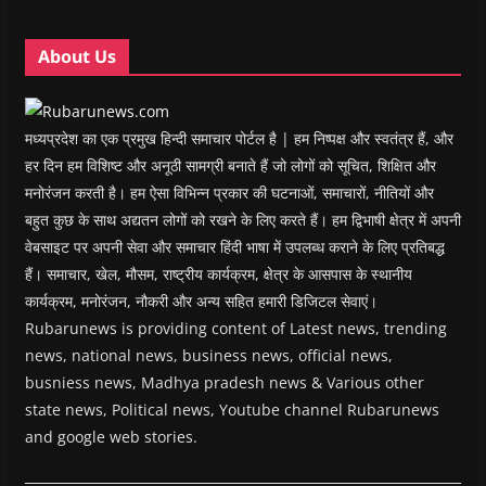
d
d
o
d
w
o
o
w
o
w
w
w
)
w
i
About Us
)
)
)
n
d
o
w
)
मध्यप्रदेश का एक प्रमुख हिन्दी समाचार पोर्टल है | हम निष्पक्ष और स्वतंत्र हैं, और
हर दिन हम विशिष्ट और अनूठी सामग्री बनाते हैं जो लोगों को सूचित, शिक्षित और
मनोरंजन करती है। हम ऐसा विभिन्न प्रकार की घटनाओं, समाचारों, नीतियों और
बहुत कुछ के साथ अद्यतन लोगों को रखने के लिए करते हैं। हम द्विभाषी क्षेत्र में अपनी
वेबसाइट पर अपनी सेवा और समाचार हिंदी भाषा में उपलब्ध कराने के लिए प्रतिबद्ध
हैं। समाचार, खेल, मौसम, राष्ट्रीय कार्यक्रम, क्षेत्र के आसपास के स्थानीय
कार्यक्रम, मनोरंजन, नौकरी और अन्य सहित हमारी डिजिटल सेवाएं।
Rubarunews is providing content of Latest news, trending
news, national news, business news, official news,
busniess news, Madhya pradesh news & Various other
state news, Political news, Youtube channel Rubarunews
and google web stories.