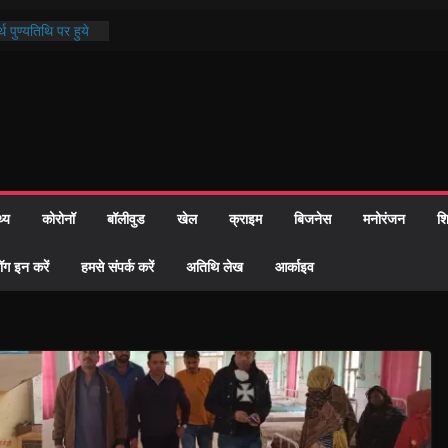
थ पुण्यतिथि पर हुये
 पाठ में भक्ति रस में
ाज को केवल वोट बैंक
नहीं दी – सैफी
 जितेन्द्र को मौके
मांतरण
पर हुआ 26 यूनिट
थ्य
कोरोनॉ
बॉलीवुड
खेल
क्राइम
बिजनेस
मनोरंजन
शि
्रशासन की तत्परता:
प्रमाण-पत्र
ॉग इन करें
हमसे संपर्क करें
अतिथि लेख
आर्काइव