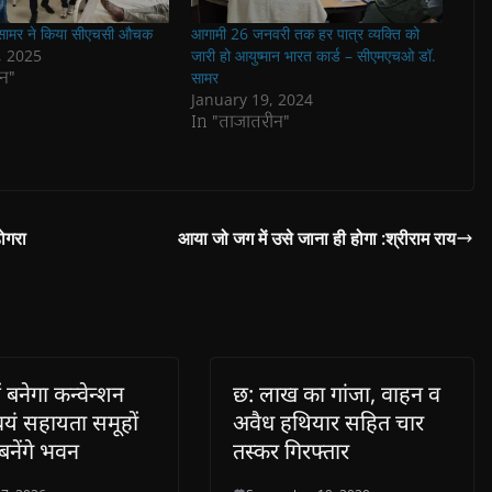
ामर ने किया सीएचसी औचक
आगामी 26 जनवरी तक हर पात्र व्यक्ति को
, 2025
जारी हो आयुष्मान भारत कार्ड – सीएमएचओ डॉ.
न"
सामर
January 19, 2024
In "ताजातरीन"
ोगरा
आया जो जग में उसे जाना ही होगा :श्रीराम राय
ं बनेगा कन्वेन्शन
छ: लाख का गांजा, वाहन व
्वयं सहायता समूहों
अवैध हथियार सहित चार
बनेंगे भवन
तस्कर गिरफ्तार