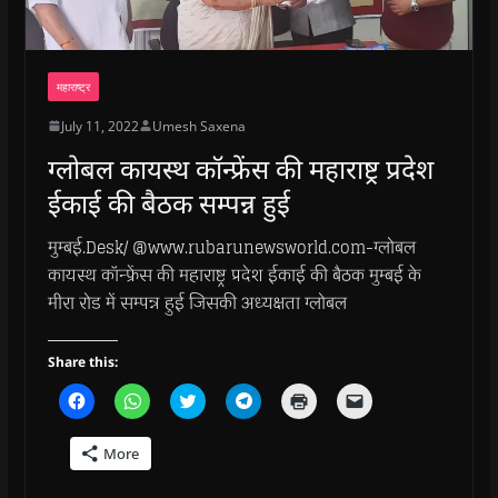
महाराष्ट्र
July 11, 2022
Umesh Saxena
ग्लोबल कायस्थ कॉन्फ्रेंस की महाराष्ट्र प्रदेश
ईकाई की बैठक सम्पन्न हुई
मुम्बई.Desk/ @www.rubarunewsworld.com-ग्लोबल
कायस्थ कॉन्फ्रेंस की महाराष्ट्र प्रदेश ईकाई की बैठक मुम्बई के
मीरा रोड में सम्पन्न हुई जिसकी अध्यक्षता ग्लोबल
Share this:
C
C
C
C
C
C
l
l
l
l
l
l
i
i
i
i
i
i
c
c
c
c
c
c
More
k
k
k
k
k
k
t
t
t
t
t
t
o
o
o
o
o
o