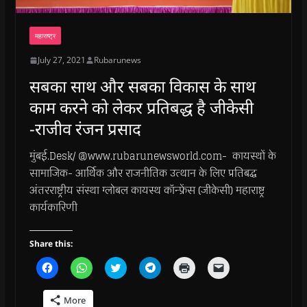
n
n
n
n
)
e
n
n
e
n
n
e
e
w
e
s
w
w
w
w
i
महाराष्ट्र
w
w
i
w
n
i
i
n
i
n
n
n
d
n
e
July 27, 2021
Rubarunews
d
d
o
d
w
o
o
w
o
w
सबका साथ और सबका विकास के साथ
w
w
)
w
i
)
)
)
n
काम करने को लेकर प्रतिबद्ध है जीकेसी
d
o
w
-राजीव रंजन प्रसाद
)
मुंबई.Desk/ @www.rubarunewsworld.com- कायस्थों के
सामाजिक- आर्थिक और राजनीतिक उत्थान के लिए प्रतिबद्ध
अंतरराष्ट्रीय संस्था ग्लोबल कायस्थ कॉन्फ्रेंस (जीकेसी) महाराष्ट्र
कार्यकारिणी
Share this:
C
C
C
C
C
C
l
l
l
l
l
l
i
i
i
i
i
i
c
c
c
c
c
c
More
k
k
k
k
k
k