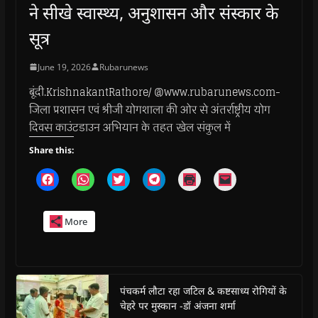
ने सीखे स्वास्थ्य, अनुशासन और संस्कार के
सूत्र
June 19, 2026
Rubarunews
बूंदी.KrishnakantRathore/ @www.rubarunews.com-
जिला प्रशासन एवं श्रीजी योगशाला की ओर से अंतर्राष्ट्रीय योग
दिवस काउंटडाउन अभियान के तहत खेल संकुल में
Share this:
C
C
C
C
C
C
l
l
l
l
l
l
i
i
i
i
i
i
c
c
c
c
c
c
k
k
k
k
k
k
More
t
t
t
t
t
t
o
o
o
o
o
o
s
s
s
s
p
e
h
h
h
h
r
m
a
a
a
a
i
a
r
r
r
r
n
i
e
e
e
e
t
l
o
o
o
o
(
a
पंचकर्म लौटा रहा जटिल & कष्टसाध्य रोगियों के
n
n
n
n
O
l
चेहरे पर मुस्कान -डॉ अंजना शर्मा
F
W
T
T
p
i
a
h
w
e
e
n