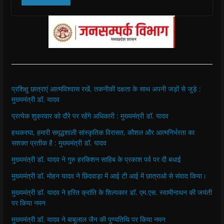
a
a
a
a
i
a
r
r
r
r
n
i
e
e
e
e
t
l
o
o
o
o
(
a
n
n
n
n
O
l
F
W
T
T
p
i
a
h
w
e
e
n
c
a
i
l
n
k
e
t
t
e
s
t
b
s
t
g
i
o
o
A
e
r
n
a
o
p
r
a
n
f
k
p
(
m
e
r
(
(
O
(
w
i
प्रशिक्षु छात्राएं आत्मविश्वास रखें, तकनीकी दक्षता के साथ अपनी जड़ों से जुड़े :
O
O
p
O
w
e
मुख्यमंत्री डॉ. यादव
p
p
e
p
i
n
e
e
n
e
n
d
n
n
s
n
d
(
प्रत्येक शुक्रवार को दौरे पर रहेंगे अधिकारी : मुख्यमंत्री डॉ. यादव
s
s
i
s
o
O
i
i
n
i
w
p
हथकरघा, हमारी समृद्धशाली सांस्कृतिक विरासत, कौशल और आत्मनिर्भरता का
n
n
n
n
)
e
n
n
e
n
n
सशक्त प्रतीक है : मुख्यमंत्री डॉ. यादव
e
e
w
e
s
w
w
w
w
i
w
w
i
w
n
मुख्यमंत्री डॉ. यादव ने गुरु हरकिशन साहिब के प्रकाश पर्व पर दी बधाई
i
i
n
i
n
n
n
d
n
e
मुख्यमंत्री डॉ. मोहन यादव ने छिंदवाड़ा में आई टी आई में छात्राओ से संवाद किया।
d
d
o
d
w
o
o
w
o
w
w
w
)
w
i
मुख्यमंत्री डॉ. यादव ने हरित क्रांति के शिल्पकार डॉ. एम.एस. स्वामीनाथन की जयंती
)
)
)
n
पर किया नमन
d
o
w
मुख्यमंत्री डॉ. यादव ने बाबूलाल जैन की पुण्यतिथि पर किया नमन
)