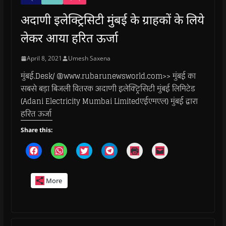
अदाणी इलेक्ट्रिसिटी मुंबई के ग्राहकों के लिये
लेकर आया हरित ऊर्जा
April 8, 2021
Umesh Saxena
मुंबई.Desk/ @www.rubarunewsworld.com>> मुंबई का
सबसे बड़ा बिजली वितरक अदाणी इलेक्ट्रिसिटी मुंबई लिमिटेड
(Adani Electricity Mumbai Limitedएईएमएल) मुंबई द्वारा
हरित ऊर्जा
Share this:
C
C
C
C
C
C
l
l
l
l
l
l
i
i
i
i
i
i
c
c
c
c
c
c
k
k
k
k
k
k
More
t
t
t
t
t
t
o
o
o
o
o
o
s
s
s
s
p
e
h
h
h
h
r
m
a
a
a
a
i
a
r
r
r
r
n
i
e
e
e
e
t
l