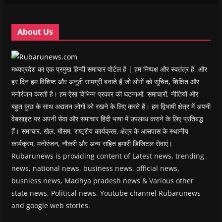
n
n
d
n
e
d
d
o
d
w
o
o
w
o
w
w
w
)
w
i
About Us
)
)
)
n
d
o
w
)
मध्यप्रदेश का एक प्रमुख हिन्दी समाचार पोर्टल है | हम निष्पक्ष और स्वतंत्र हैं, और
हर दिन हम विशिष्ट और अनूठी सामग्री बनाते हैं जो लोगों को सूचित, शिक्षित और
मनोरंजन करती है। हम ऐसा विभिन्न प्रकार की घटनाओं, समाचारों, नीतियों और
बहुत कुछ के साथ अद्यतन लोगों को रखने के लिए करते हैं। हम द्विभाषी क्षेत्र में अपनी
वेबसाइट पर अपनी सेवा और समाचार हिंदी भाषा में उपलब्ध कराने के लिए प्रतिबद्ध
हैं। समाचार, खेल, मौसम, राष्ट्रीय कार्यक्रम, क्षेत्र के आसपास के स्थानीय
कार्यक्रम, मनोरंजन, नौकरी और अन्य सहित हमारी डिजिटल सेवाएं।
Rubarunews is providing content of Latest news, trending
news, national news, business news, official news,
busniess news, Madhya pradesh news & Various other
state news, Political news, Youtube channel Rubarunews
and google web stories.