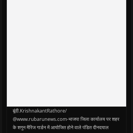
बूंदी.KrishnakantRathore/
@www.rubarunews.com-भाजपा जिला कार्यालय पर शहर
के शगुन मैरिज गार्डन में आयोजित होने वाले पंडित दीनदयाल