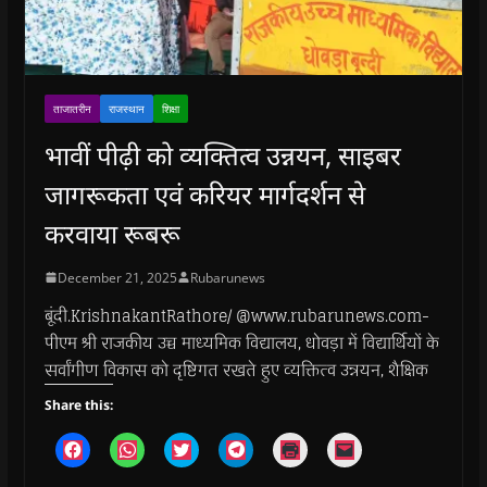
ताजातरीन
राजस्थान
शिक्षा
भावीं पीढ़ी को व्यक्तित्व उन्नयन, साइबर
जागरूकता एवं करियर मार्गदर्शन से
करवाया रूबरू
December 21, 2025
Rubarunews
बूंदी.KrishnakantRathore/ @www.rubarunews.com-
पीएम श्री राजकीय उच्च माध्यमिक विद्यालय, धोवड़ा में विद्यार्थियों के
सर्वांगीण विकास को दृष्टिगत रखते हुए व्यक्तित्व उन्नयन, शैक्षिक
Share this:
C
C
C
C
C
C
l
l
l
l
l
l
i
i
i
i
i
i