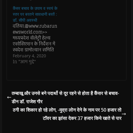
n
n
s
n
d
(
s
s
i
s
o
O
कैंसर बचाव के उपाय व स्वयं के
i
i
n
i
w
p
n
n
n
n
)
e
स्तर पर बरतने सावधानी बरतें :
n
n
e
n
n
डॉ. सीपी अवस्थी
e
e
w
e
s
दतिया.@www.rubarun
w
w
w
w
i
w
w
i
w
n
ewsworld.com>>
i
i
n
i
n
n
n
d
n
e
मध्यप्रदेश वॉलेंट्री हेल्थ
d
d
o
d
w
एसोसिएशन के निर्देशन में
o
o
w
o
w
w
w
)
w
i
स्वदेश ग्रामोत्थान समिति
)
)
)
n
दतिया तत्वावधान में विश्व
February 4, 2020
d
o
कैंसर दिवस के उपलक्ष में
In "आम मुद्दे"
w
शासकीय स्वशासी
)
स्नातकोत्तर महाविद्यालय
दतिया, जिला
चिकित्सालय दतिया में
*हस्ताक्षर अभियान*
तम्बाखू और उनसे बने पदार्थो से दूर रहने से होता है कैंसर से बचाव-
आयोजन किया गया।
डीन डॉ. राजेश गौर
आयोजित हस्ताक्षर
अभियान के अंतर्गत विश्व
ठगी का शिकार हो रहे लोग, -मुद्रा लोन देने के नाम पर 50 हजार तो
कैंसर दिवस पर जिला
टॉवर का झांसा देकर 37 हजार किये खाते से पार
चिकित्सालय में प्रमुख रूप
से डॉ.…