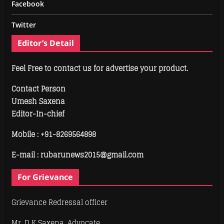
Facebook
Twitter
Editor’s Detail
Feel Free to contact us for advertise your product.
Contact Person
Umesh Saxena
Editor-In-chief
Mobile :
+91-8269564898
E-mail : rubarunews2015@gmail.com
For Grievance
Grievance Redressal officer
Mr. D K Saxena, Advocate