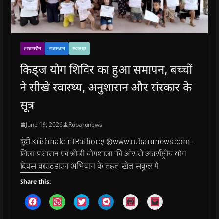
ताजातरीन
राजस्थान
स्वास्थ्य
किड्ज योग शिविर का हुआ समापन, बच्चों
ने सीखे स्वास्थ्य, अनुशासन और संस्कार के
सूत्र
June 19, 2026
Rubarunews
बूंदी.KrishnakantRathore/ @www.rubarunews.com-
जिला प्रशासन एवं श्रीजी योगशाला की ओर से अंतर्राष्ट्रीय योग
दिवस काउंटडाउन अभियान के तहत खेल संकुल में
Share this:
C
C
C
C
C
C
l
l
l
l
l
l
i
i
i
i
i
i