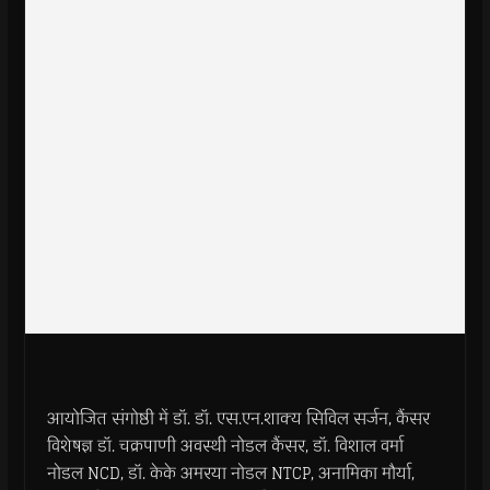
आयोजित संगोष्ठी में डॉ. डॉ. एस.एन.शाक्य सिविल सर्जन, कैंसर
विशेषज्ञ डॉ. चक्रपाणी अवस्थी नोडल कैंसर, डॉ. विशाल वर्मा
नोडल NCD, डॉ. केके अमरया नोडल NTCP, अनामिका मौर्या,