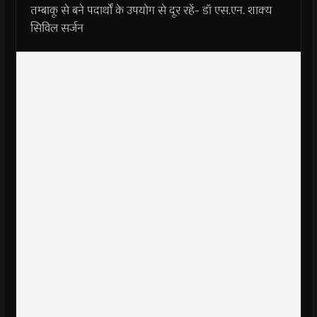
तम्बाकू से बने पदार्थों के उपयोग से दूर रहें- डॉ एस.एन. शाक्य
सिविल सर्जन