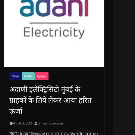
गैजेट्स
बिजनेस
महाराष्ट्र
अदाणी इलेक्ट्रिसिटी मुंबई के
ग्राहकों के लिये लेकर आया हरित
ऊर्जा
April 8, 2021
Umesh Saxena
मुंबई.Desk/ @www.rubarunewsworld.com>>