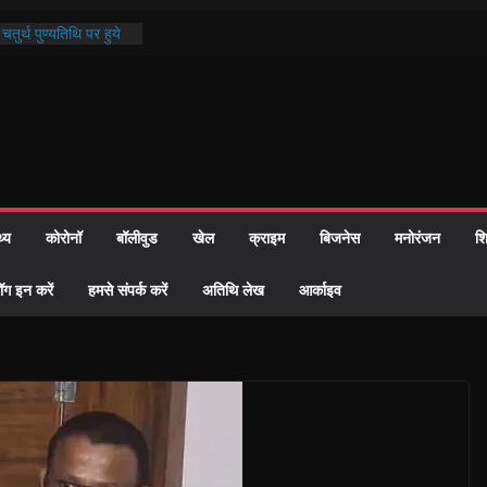
तुर्थ पुण्यतिथि पर हुये
काण्ड पाठ में भक्ति रस में
र समाज को केवल वोट बैंक
ारी नहीं दी – सैफी
क रहे जितेन्द्र को मौके
आ नामांतरण
दिन पर हुआ 26 यूनिट
थ्य
कोरोनॉ
बॉलीवुड
खेल
क्राइम
बिजनेस
मनोरंजन
शि
खी प्रशासन की तत्परता:
िवाह प्रमाण-पत्र
ॉग इन करें
हमसे संपर्क करें
अतिथि लेख
आर्काइव