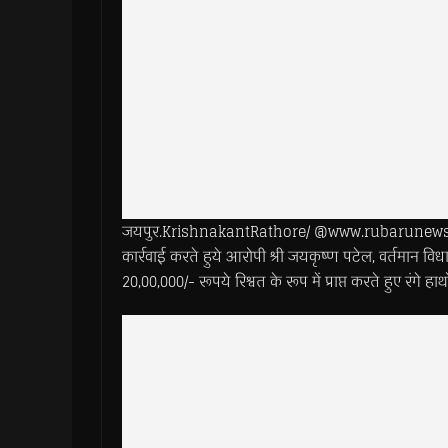
जयपुर.KrishnakantRathore/ @www.rubarunews.com- ए.स
कार्रवाई करते हुये आरोपी श्री जयकृष्ण पटेल, वर्तमान व
20,00,000/- रूपये रिश्वत के रूप में प्राप्त करते हुए रंगे हा