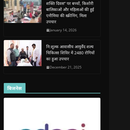
शक्ति दिवस” पर बच्चों, किशोरी
w
w
w
w
i
w
w
i
w
n
बालिकाओं और महिलाओं की हुई
i
i
n
i
n
n
n
d
n
e
एनीमिया की स्क्रीनिंग, मिला
d
d
o
d
w
उपचार
o
o
w
o
w
w
w
)
w
i
)
)
)
n
January 14, 2026
d
o
w
)
नि:शुल्क आवासीय आयुर्वेद शल्य
चिकित्सा शिविर में 2480 रोगियों
का हुआ उपचार
December 21, 2025
बिजनेस