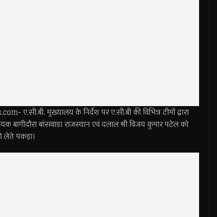
ी.बी. मुख्यालय के निर्देश पर ए.सी.बी की विभिन्न टीमों द्वारा
िधायक बागीदौरा बांसवाडा राजस्थान एवं दलाल श्री विजय कुमार पटेल को
थो लेते पकड़ा।