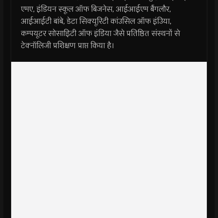
एमए, इंडियन स्कूल ऑफ बिजनेस, आईआईएम बैंगलौर,
आईआईटी बांबे, डेटा सिक्यूरिटी कांउसिल ऑफ इंउिया,
कम्पयूटर सोसाइिटी ऑफ इंडिया जैसे प्रतिष्ठित संस्थनों से
टेक्नॉलिजी प्रशिक्षण प्राप्त किया है।