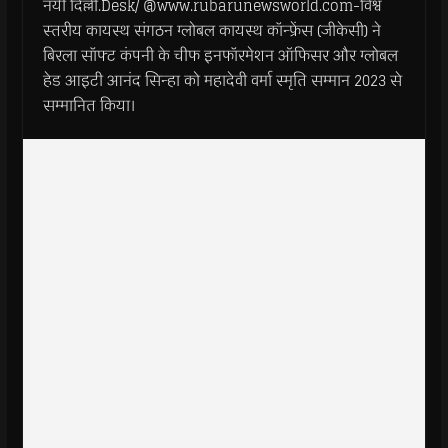
नयी दिल्ली.Desk/ @www.rubarunewsworld.com-विश्व
स्तरीय कायस्थ संगठन ग्लोबल कायस्थ कॉन्फ्रेंस (जीकेसी) ने
बिरला सॉफ्ट कंपनी के चीफ इनफॉरमेशन ऑफिसर और ग्लोबल
हेड आइटी आनंद सिन्हा को महादेवी वर्मा स्‍मृति सम्‍मान 2023 से
सम्मानित किया।