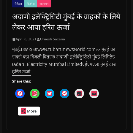
गैजेट्स
बिजनेस
महाराष्ट्र
अदाणी इलेक्ट्रिसिटी मुंबई के ग्राहकों के लिये
लेकर आया हरित ऊर्जा
April 8, 2021
Umesh Saxena
मुंबई.Desk/ @www.rubarunewsworld.com>> मुंबई का
सबसे बड़ा बिजली वितरक अदाणी इलेक्ट्रिसिटी मुंबई लिमिटेड
(Adani Electricity Mumbai Limitedएईएमएल) मुंबई द्वारा
हरित ऊर्जा
Share this:
C
C
C
C
C
C
l
l
l
l
l
l
i
i
i
i
i
i
c
c
c
c
c
c
k
k
k
k
k
k
More
t
t
t
t
t
t
o
o
o
o
o
o
s
s
s
s
p
e
h
h
h
h
r
m
a
a
a
a
i
a
r
r
r
r
n
i