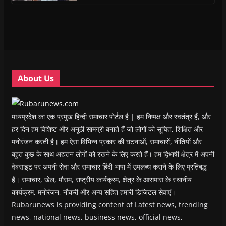
i
i
n
i
w
p
n
n
n
n
)
e
n
n
e
n
n
e
e
w
e
s
w
w
w
w
i
w
w
i
w
n
i
i
n
i
n
n
n
d
n
e
d
d
o
d
w
o
o
w
o
w
w
w
)
w
i
About Us
)
)
)
n
d
o
w
)
मध्यप्रदेश का एक प्रमुख हिन्दी समाचार पोर्टल है | हम निष्पक्ष और स्वतंत्र हैं, और
हर दिन हम विशिष्ट और अनूठी सामग्री बनाते हैं जो लोगों को सूचित, शिक्षित और
मनोरंजन करती है। हम ऐसा विभिन्न प्रकार की घटनाओं, समाचारों, नीतियों और
बहुत कुछ के साथ अद्यतन लोगों को रखने के लिए करते हैं। हम द्विभाषी क्षेत्र में अपनी
वेबसाइट पर अपनी सेवा और समाचार हिंदी भाषा में उपलब्ध कराने के लिए प्रतिबद्ध
हैं। समाचार, खेल, मौसम, राष्ट्रीय कार्यक्रम, क्षेत्र के आसपास के स्थानीय
कार्यक्रम, मनोरंजन, नौकरी और अन्य सहित हमारी डिजिटल सेवाएं।
Rubarunews is providing content of Latest news, trending
news, national news, business news, official news,