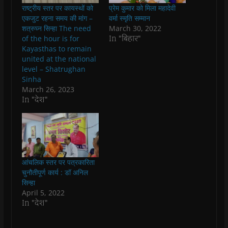
b
s
t
g
i
o
राष्ट्रीय स्तर पर कायस्थों को
प्रेम कुमार को मिला महादेवी
o
A
e
r
n
a
o
p
r
a
n
f
एकजुट रहना समय की मांग –
वर्मा स्मृति सम्मान
k
p
(
m
e
r
शत्रुघ्न सिन्हा The need
March 30, 2022
(
(
O
(
w
i
O
O
p
O
w
e
In "बिहार"
of the hour is for
p
p
e
p
i
n
Kayasthas to remain
e
e
n
e
n
d
n
n
s
n
d
(
united at the national
s
s
i
s
o
O
level – Shatrughan
i
i
n
i
w
p
n
n
n
n
)
e
Sinha
n
n
e
n
n
March 26, 2023
e
e
w
e
s
w
w
w
w
i
In "देश"
w
w
i
w
n
i
i
n
i
n
n
n
d
n
e
d
d
o
d
w
o
o
w
o
w
w
w
)
w
i
)
)
)
n
d
o
आंचलिक स्तर पर पत्रकारिता
w
)
चुनौतीपूर्ण कार्य : डॉ अनिल
सिन्हा
April 5, 2022
In "देश"