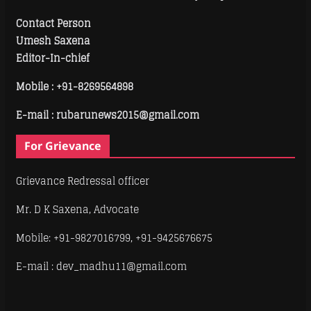
Contact Person
Umesh Saxena
Editor-In-chief
Mobile :
+91-8269564898
E-mail : rubarunews2015@gmail.com
For Grievance
Grievance Redressal officer
Mr. D K Saxena, Advocate
Mobile: +91-9827016799, +91-9425676675
E-mail : dev_madhu11@gmail.com