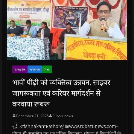
ताजातरीन
राजस्थान
शिक्षा
भावीं पीढ़ी को व्यक्तित्व उन्नयन, साइबर
जागरूकता एवं करियर मार्गदर्शन से
करवाया रूबरू
December 21, 2025
Rubarunews
बूंदी.KrishnakantRathore/ @www.rubarunews.com-
पीएम श्री राजकीय उच्च माध्यमिक विद्यालय, धोवड़ा में विद्यार्थियों के