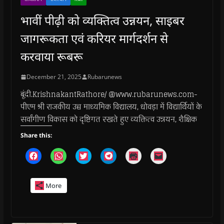
भावीं पीढ़ी को व्यक्तित्व उन्नयन, साइबर
जागरूकता एवं करियर मार्गदर्शन से
करवाया रूबरू
December 21, 2025
Rubarunews
बूंदी.KrishnakantRathore/ @www.rubarunews.com-
पीएम श्री राजकीय उच्च माध्यमिक विद्यालय, धोवड़ा में विद्यार्थियों के
सर्वांगीण विकास को दृष्टिगत रखते हुए व्यक्तित्व उन्नयन, शैक्षिक
Share this:
C
C
C
C
C
C
l
l
l
l
l
l
i
i
i
i
i
i
c
c
c
c
c
c
k
k
k
k
k
k
More
t
t
t
t
t
t
o
o
o
o
o
o
s
s
s
s
p
e
h
h
h
h
r
m
a
a
a
a
i
a
r
r
r
r
n
i