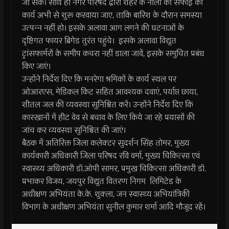
जा सकें। साथ ही नगर परिषद द्वारा शहर के नालों की सफाई का
कार्य अभी से शुरू करवाया जाए, ताकि बारिश के दौरान समस्‍या
उत्‍पन्‍न नहीं हो। इसके अलावा आग लगने की घटनाओं के
दृष्टिगत फायर ब्रिगेड तुरंत पहुंचे। इसके अलावा विद्युत
ट्रांसफार्मरों के समीप कचरा नहीं डाला जावें, इसके समुचित प्रबंध
किए जाएं।
उन्‍होंने निर्देश दिए कि मनरेगा श्रमिकों के कार्य स्थल पर
ओआरएस, मेडिकल किट सहित आवश्यक दवाएं, पर्याप्त छाया,
शीतल जल की व्यवस्था सुनिश्चित करें। उन्‍होंने निर्देश दिए कि
कारखानों में हीट वेव से बचाव के लिए किये जा रहे प्रयासों की
जांच कर व्यवस्था सुनिश्चित की जाएं।
बैठक में अतिरिक्त जिला कलेक्टर सुदर्शन सिंह तोमर, मुख्‍य
कार्यकारी अधिकारी जिला परिषद रवि वर्मा, मुख्‍य चिकित्‍सा एवं
स्‍वास्‍थ्‍य अधिकारी डॉ.ओपी सामर, प्रमुख चिकित्‍सा अधिकारी डॉ.
प्रभाकर विजय, जयपुर विद्युत वितरण निगम लिमिटेड के
अधीक्षण अभियंता के.के. शुक्‍ला, जन स्‍वास्‍थ्‍य अभियांत्रिकी
विभाग के अधीक्षण अभियंता सुनील कुमार शर्मा आदि मौजूद रहें।