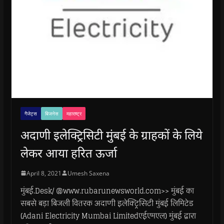
गैजेट्स
बिजनेस
महाराष्ट्र
अदाणी इलेक्ट्रिसिटी मुंबई के ग्राहकों के लिये
लेकर आया हरित ऊर्जा
April 8, 2021
Umesh Saxena
मुंबई.Desk/ @www.rubarunewsworld.com>> मुंबई का
सबसे बड़ा बिजली वितरक अदाणी इलेक्ट्रिसिटी मुंबई लिमिटेड
(Adani Electricity Mumbai Limitedएईएमएल) मुंबई द्वारा