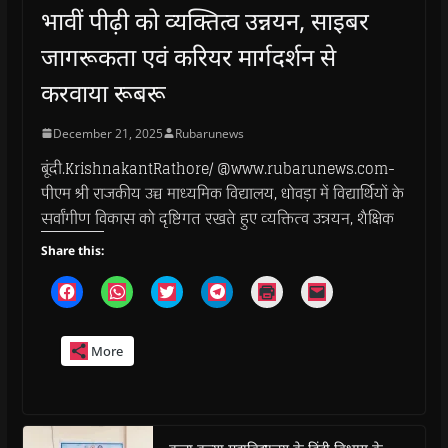
भावीं पीढ़ी को व्यक्तित्व उन्नयन, साइबर
जागरूकता एवं करियर मार्गदर्शन से
करवाया रूबरू
December 21, 2025
Rubarunews
बूंदी.KrishnakantRathore/ @www.rubarunews.com-
पीएम श्री राजकीय उच्च माध्यमिक विद्यालय, धोवड़ा में विद्यार्थियों के
सर्वांगीण विकास को दृष्टिगत रखते हुए व्यक्तित्व उन्नयन, शैक्षिक
Share this:
C
C
C
C
C
C
l
l
l
l
l
l
i
i
i
i
i
i
c
c
c
c
c
c
k
k
k
k
k
k
More
t
t
t
t
t
t
o
o
o
o
o
o
s
s
s
s
p
e
h
h
h
h
r
m
a
a
a
a
i
a
r
r
r
r
n
i
e
e
e
e
t
l
o
o
o
o
(
a