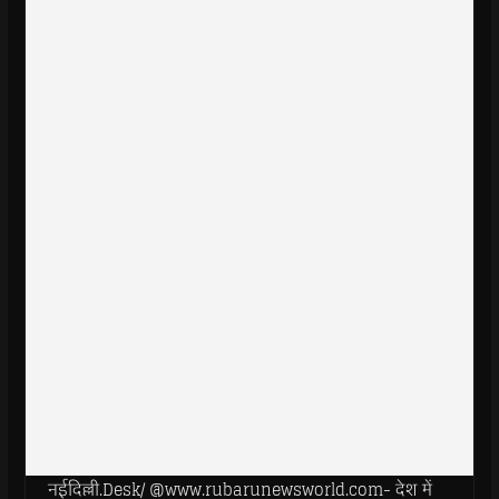
नईदिल्ली.Desk/ @www.rubarunewsworld.com- देश में