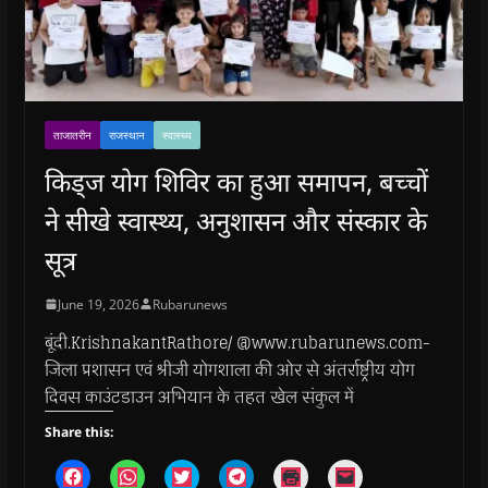
ताजातरीन
राजस्थान
स्वास्थ्य
किड्ज योग शिविर का हुआ समापन, बच्चों
ने सीखे स्वास्थ्य, अनुशासन और संस्कार के
सूत्र
June 19, 2026
Rubarunews
बूंदी.KrishnakantRathore/ @www.rubarunews.com-
जिला प्रशासन एवं श्रीजी योगशाला की ओर से अंतर्राष्ट्रीय योग
दिवस काउंटडाउन अभियान के तहत खेल संकुल में
Share this:
C
C
C
C
C
C
l
l
l
l
l
l