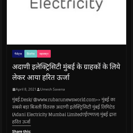
गैजेट्स
बिजनेस
महाराष्ट्र
अदाणी इलेक्ट्रिसिटी मुंबई के ग्राहकों के लिये
लेकर आया हरित ऊर्जा
April 8, 2021
Umesh Saxena
मुंबई.Desk/ @www.rubarunewsworld.com>> मुंबई का
सबसे बड़ा बिजली वितरक अदाणी इलेक्ट्रिसिटी मुंबई लिमिटेड
(Adani Electricity Mumbai Limitedएईएमएल) मुंबई द्वारा
हरित ऊर्जा
Share this: