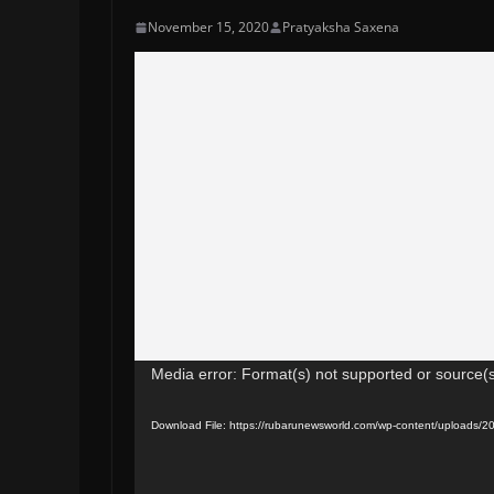
November 15, 2020
Pratyaksha Saxena
Video
Media error: Format(s) not supported or source(s
Player
Download File: https://rubarunewsworld.com/wp-content/upload