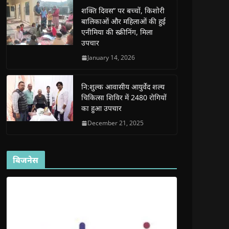
e
e
w
e
s
शक्ति दिवस” पर बच्चों, किशोरी
w
w
w
w
i
w
w
i
w
n
बालिकाओं और महिलाओं की हुई
i
i
n
i
n
n
n
d
n
e
एनीमिया की स्क्रीनिंग, मिला
d
d
o
d
w
उपचार
o
o
w
o
w
w
w
)
w
i
)
)
)
n
January 14, 2026
d
o
w
)
नि:शुल्क आवासीय आयुर्वेद शल्य
चिकित्सा शिविर में 2480 रोगियों
का हुआ उपचार
December 21, 2025
बिजनेस