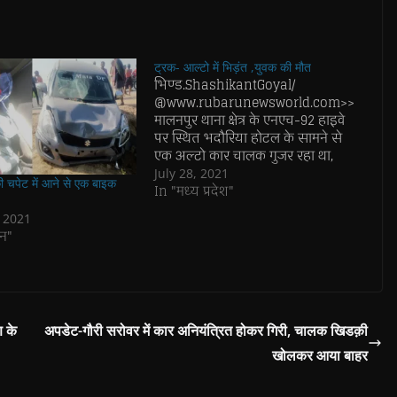
ट्रक- आल्टो में भिड़ंत ,युवक की मौत
भिण्ड.ShashikantGoyal/
@www.rubarunewsworld.com>>
मालनपुर थाना क्षेत्र के एनएच-92 हाइवे
पर स्थित भदौरिया होटल के सामने से
एक अल्टो कार चालक गुजर रहा था,
इसी दौरान सामने से ट्रक ड्राइबर ने
July 28, 2021
ी चपेट में आने से एक बाइक
जोरदार टक्कर मार दी और कार के परखर्चे
In "मध्य प्रदेश"
उड़ गये। हादसा इतना भीषण था कि
, 2021
चालक कार चालक की घटना स्थल…
न"
ण के
अपडेट-गौरी सरोवर में कार अनियंत्रित होकर गिरी, चालक खिडक़ी
खोलकर आया बाहर