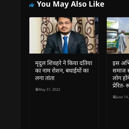
You May Also Like
w
w
)
w
i
)
)
)
n
d
o
w
)
मृदुल शिवहरे ने किया दतिया
इस अभि
का नाम रोशन, बधाईयों का
समाज से 
लगा तांता
लोग हो
प्रेरित-
May 31, 2022
June 14