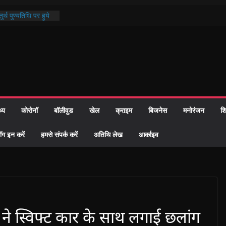
र्थ पुण्यतिथि पर हुये
्ड पाठ में भक्ति रस में
माज को केवल वोट बैंक
ी नहीं दी – सैफी
हे जितेन्द्र को मौके
नामांतरण
 पर हुआ 26 यूनिट
थ्य
कोरोनॉ
बॉलीवुड
खेल
क्राइम
बिजनेस
मनोरंजन
शि
प्रशासन की तत्परता:
ह प्रमाण-पत्र
ॉग इन करें
हमसे संपर्क करें
अतिथि लेख
आर्काइव
ने स्विफ्ट कार के साथ लगाई छलांग