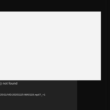
) not found
s/2020/11/VID-20201115-WA0118.mp4?_=1