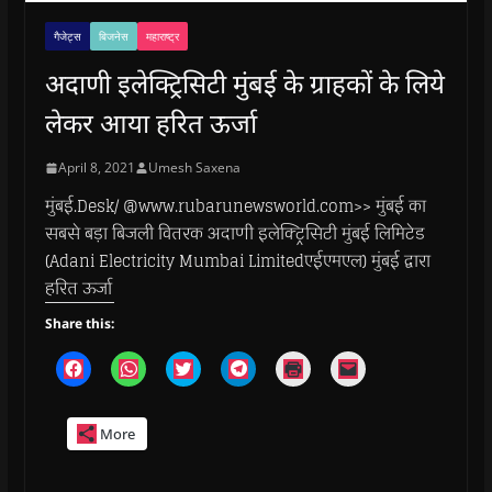
गैजेट्स
बिजनेस
महाराष्ट्र
अदाणी इलेक्ट्रिसिटी मुंबई के ग्राहकों के लिये
लेकर आया हरित ऊर्जा
April 8, 2021
Umesh Saxena
मुंबई.Desk/ @www.rubarunewsworld.com>> मुंबई का
सबसे बड़ा बिजली वितरक अदाणी इलेक्ट्रिसिटी मुंबई लिमिटेड
(Adani Electricity Mumbai Limitedएईएमएल) मुंबई द्वारा
हरित ऊर्जा
Share this:
C
C
C
C
C
C
l
l
l
l
l
l
i
i
i
i
i
i
c
c
c
c
c
c
k
k
k
k
k
k
More
t
t
t
t
t
t
o
o
o
o
o
o
s
s
s
s
p
e
h
h
h
h
r
m