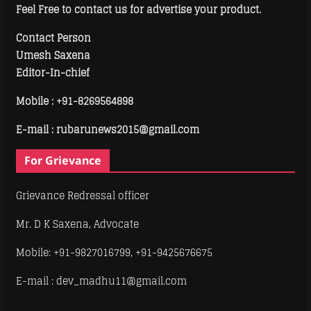
Feel Free to contact us for advertise your product.
Contact Person
Umesh Saxena
Editor-In-chief
Mobile :
+91-8269564898
E-mail : rubarunews2015@gmail.com
For Grievance
Grievance Redressal officer
Mr. D K Saxena, Advocate
Mobile: +91-9827016799, +91-9425676675
E-mail : dev_madhu11@gmail.com