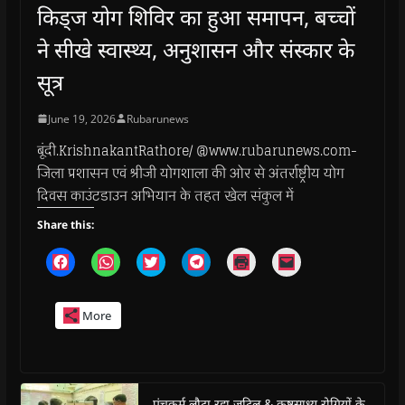
किड्ज योग शिविर का हुआ समापन, बच्चों
ने सीखे स्वास्थ्य, अनुशासन और संस्कार के
सूत्र
June 19, 2026
Rubarunews
बूंदी.KrishnakantRathore/ @www.rubarunews.com-
जिला प्रशासन एवं श्रीजी योगशाला की ओर से अंतर्राष्ट्रीय योग
दिवस काउंटडाउन अभियान के तहत खेल संकुल में
Share this:
C
C
C
C
C
C
l
l
l
l
l
l
i
i
i
i
i
i
c
c
c
c
c
c
k
k
k
k
k
k
More
t
t
t
t
t
t
o
o
o
o
o
o
s
s
s
s
p
e
h
h
h
h
r
m
a
a
a
a
i
a
r
r
r
r
n
i
e
e
e
e
t
l
o
o
o
o
(
a
पंचकर्म लौटा रहा जटिल & कष्टसाध्य रोगियों के