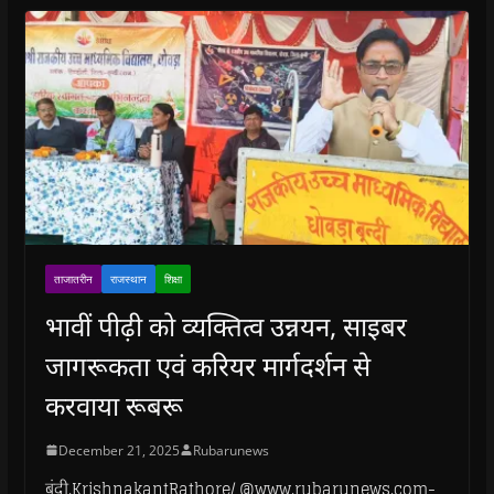
ताजातरीन
राजस्थान
शिक्षा
भावीं पीढ़ी को व्यक्तित्व उन्नयन, साइबर
जागरूकता एवं करियर मार्गदर्शन से
करवाया रूबरू
December 21, 2025
Rubarunews
बूंदी.KrishnakantRathore/ @www.rubarunews.com-