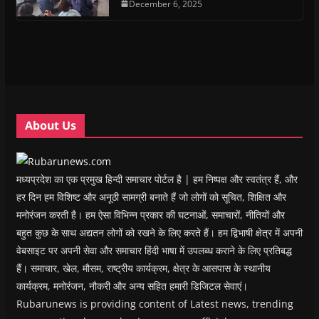
n
n
s
December 6, 2025
n
d
(
s
s
i
s
o
O
i
i
n
i
w
p
n
n
n
n
)
e
n
n
e
n
n
e
e
w
e
s
w
w
w
w
i
w
w
i
w
n
i
i
n
i
n
n
n
d
n
e
d
d
o
d
w
o
o
w
o
w
w
w
)
w
i
About Us
)
)
)
n
d
o
w
)
मध्यप्रदेश का एक प्रमुख हिन्दी समाचार पोर्टल है | हम निष्पक्ष और स्वतंत्र हैं, और
हर दिन हम विशिष्ट और अनूठी सामग्री बनाते हैं जो लोगों को सूचित, शिक्षित और
मनोरंजन करती है। हम ऐसा विभिन्न प्रकार की घटनाओं, समाचारों, नीतियों और
बहुत कुछ के साथ अद्यतन लोगों को रखने के लिए करते हैं। हम द्विभाषी क्षेत्र में अपनी
वेबसाइट पर अपनी सेवा और समाचार हिंदी भाषा में उपलब्ध कराने के लिए प्रतिबद्ध
हैं। समाचार, खेल, मौसम, राष्ट्रीय कार्यक्रम, क्षेत्र के आसपास के स्थानीय
कार्यक्रम, मनोरंजन, नौकरी और अन्य सहित हमारी डिजिटल सेवाएं।
Rubarunews is providing content of Latest news, trending