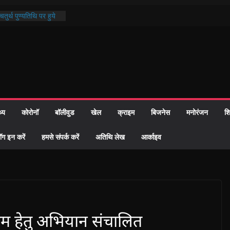
तुर्थ पुण्यतिथि पर हुये
ाण्ड पाठ में भक्ति रस में
 समाज को केवल वोट बैंक
ारी नहीं दी – सैफी
 रहे जितेन्द्र को मौके
आ नामांतरण
िन पर हुआ 26 यूनिट
थ्य
कोरोनॉ
बॉलीवुड
खेल
क्राइम
बिजनेस
मनोरंजन
शि
ी प्रशासन की तत्परता:
वाह प्रमाण-पत्र
ॉग इन करें
हमसे संपर्क करें
अतिथि लेख
आर्काइव
्राम हेतु अभियान संचालित