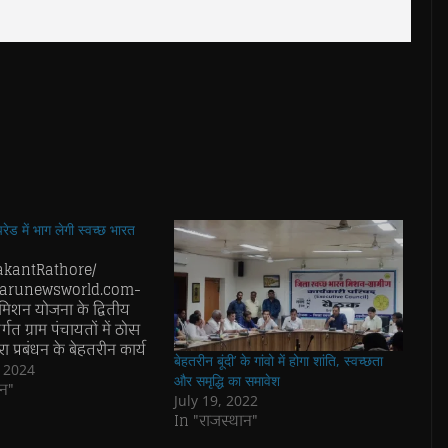
ेड में भाग लेगी स्वच्छ भारत
nakantRathore/
arunewsworld.com-
मिशन योजना के द्वितीय
गत ग्राम पंचायतों में ठोस
 प्रबंधन के बेहतरीन कार्य
बेहतरीन बूंदी’ के गांवो में होगा शांति, स्वच्छता
एवं ग्राम पंचायतों को
, 2024
और समृद्धि का समावेश
नाए जाने हेतु बेहतरीन
न"
July 19, 2022
ों को प्रेरित करने के लिए
In "राजस्थान"
 द्वारा शुरू किया गया एक