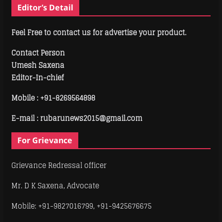
Editor’s Detail
Feel Free to contact us for advertise your product.
Contact Person
Umesh Saxena
Editor-In-chief
Mobile :
+91-8269564898
E-mail : rubarunews2015@gmail.com
For Grievance
Grievance Redressal officer
Mr. D K Saxena, Advocate
Mobile: +91-9827016799, +91-9425676675