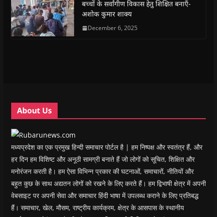
(
(
O
(
w
i
बच्चों के सर्वांगीण विकास हेतु शिक्षित बनाएँ-
O
O
p
O
w
e
अशोक कुमार शाक्य
p
p
e
p
i
n
e
e
n
e
n
d
n
n
s
December 6, 2025
n
d
(
s
s
i
s
o
O
i
i
n
i
w
p
n
n
n
n
)
e
n
n
e
n
n
e
e
w
e
s
w
w
w
w
i
w
w
i
w
n
i
i
n
i
n
n
n
d
n
e
d
d
o
d
w
o
o
w
o
w
w
w
)
w
i
About Us
)
)
)
n
d
o
w
)
मध्यप्रदेश का एक प्रमुख हिन्दी समाचार पोर्टल है | हम निष्पक्ष और स्वतंत्र हैं, और
हर दिन हम विशिष्ट और अनूठी सामग्री बनाते हैं जो लोगों को सूचित, शिक्षित और
मनोरंजन करती है। हम ऐसा विभिन्न प्रकार की घटनाओं, समाचारों, नीतियों और
बहुत कुछ के साथ अद्यतन लोगों को रखने के लिए करते हैं। हम द्विभाषी क्षेत्र में अपनी
वेबसाइट पर अपनी सेवा और समाचार हिंदी भाषा में उपलब्ध कराने के लिए प्रतिबद्ध
हैं। समाचार, खेल, मौसम, राष्ट्रीय कार्यक्रम, क्षेत्र के आसपास के स्थानीय