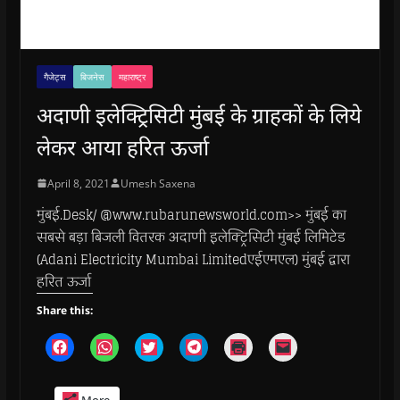
गैजेट्स
बिजनेस
महाराष्ट्र
अदाणी इलेक्ट्रिसिटी मुंबई के ग्राहकों के लिये
लेकर आया हरित ऊर्जा
April 8, 2021
Umesh Saxena
मुंबई.Desk/ @www.rubarunewsworld.com>> मुंबई का
सबसे बड़ा बिजली वितरक अदाणी इलेक्ट्रिसिटी मुंबई लिमिटेड
(Adani Electricity Mumbai Limitedएईएमएल) मुंबई द्वारा
हरित ऊर्जा
Share this:
C
C
C
C
C
C
l
l
l
l
l
l
i
i
i
i
i
i
c
c
c
c
c
c
k
k
k
k
k
k
More