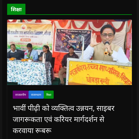
d
o
शिक्षा
w
)
ताजातरीन
राजस्थान
शिक्षा
भावीं पीढ़ी को व्यक्तित्व उन्नयन, साइबर
जागरूकता एवं करियर मार्गदर्शन से
करवाया रूबरू