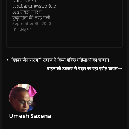
रिपोर्ट दतिया
i
i
n
i
n
n
n
d
n
e
@rubarunewsworld.c
d
d
o
d
w
om सेवढा नगर में
o
o
w
o
w
w
w
)
w
i
कुकुरमुत्तों की तरह गली
)
)
)
n
मुहल्लों में सजी सट्टे की
September 30, 2020
d
o
दुकानों पर पुलिस ने छापा
In "क्राइम"
w
मार कार्यवाही की है, जो
)
कई वर्षों से फलफूल रहा
था। शहर में आम चर्चा है
कि अब तक तैनात पुलिस
अधिकारियों के संरक्षण में…
दिगंबर जैन सरावगी समाज ने किया वरिष्ठ महिलाओं का सम्मान
वाहन की टक्कर से पैदल जा रहा प्रौढ़ घायल
Umesh Saxena