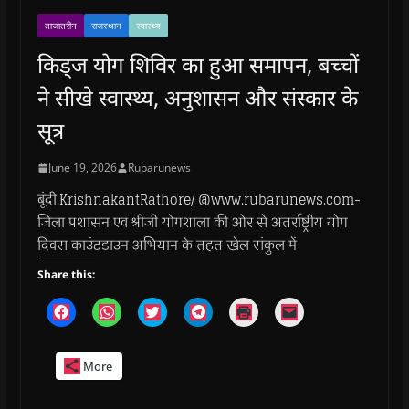
ताजातरीन
राजस्थान
स्वास्थ्य
किड्ज योग शिविर का हुआ समापन, बच्चों
ने सीखे स्वास्थ्य, अनुशासन और संस्कार के
सूत्र
June 19, 2026
Rubarunews
बूंदी.KrishnakantRathore/ @www.rubarunews.com-
जिला प्रशासन एवं श्रीजी योगशाला की ओर से अंतर्राष्ट्रीय योग
दिवस काउंटडाउन अभियान के तहत खेल संकुल में
Share this:
C
C
C
C
C
C
l
l
l
l
l
l
i
i
i
i
i
i
c
c
c
c
c
c
k
k
k
k
k
k
More
t
t
t
t
t
t
o
o
o
o
o
o
s
s
s
s
p
e
h
h
h
h
r
m