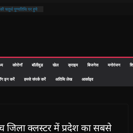
ी चतुर्थ पुण्यतिथि पर हुये
्दरकाण्ड पाठ में भक्ति रस में
ौहार समाज को केवल वोट बैंक
गीदारी नहीं दी – सैफी
ी
 भटक रहे जितेन्द्र को मौके
 हुआ नामांतरण
न्मदिन पर हुआ 26 यूनिट
थ्य
कोरोनॉ
बॉलीवुड
खेल
क्राइम
बिजनेस
मनोरंजन
शि
 दिखी प्रशासन की तत्परता:
6 विवाह प्रमाण-पत्र
ॉग इन करें
हमसे संपर्क करें
अतिथि लेख
आर्काइव
िला क्लस्टर में प्रदेश का सबसे