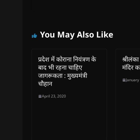
n
n
e
n
n
e
e
w
e
s
w
w
w
w
i
w
w
i
w
n
i
i
n
i
n
n
n
d
n
e
d
d
o
d
w
o
o
w
o
w
You May Also Like
w
w
)
w
i
)
)
)
n
d
o
w
)
प्रदेश में कोराना नियंत्रण के
श्रीलंका
बाद भी रहना चाहिए
मंदिर क
जागरूकता : मुख्यमंत्री
January
चौहान
April 23, 2020