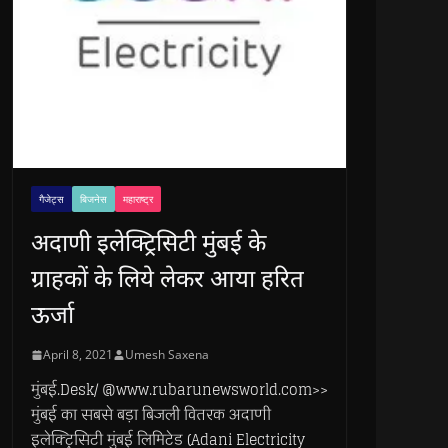
गैजेट्स
बिजनेस
महाराष्ट्र
अदाणी इलेक्ट्रिसिटी मुंबई के
ग्राहकों के लिये लेकर आया हरित
ऊर्जा
April 8, 2021
Umesh Saxena
मुंबई.Desk/ @www.rubarunewsworld.com>>
मुंबई का सबसे बड़ा बिजली वितरक अदाणी
इलेक्ट्रिसिटी मुंबई लिमिटेड (Adani Electricity