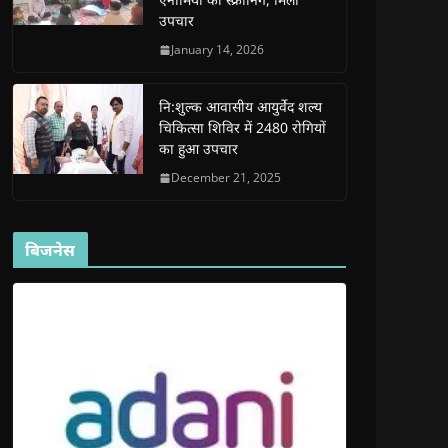
d
d
o
d
w
उपचार
o
o
w
o
w
w
w
)
w
i
)
)
)
n
January 14, 2026
d
o
w
)
नि:शुल्क आवासीय आयुर्वेद शल्य
चिकित्सा शिविर में 2480 रोगियों
का हुआ उपचार
December 21, 2025
बिजनेस