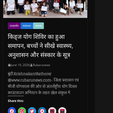
ताजातरीन
राजस्थान
स्वास्थ्य
किड्ज योग शिविर का हुआ
समापन, बच्चों ने सीखे स्वास्थ्य,
अनुशासन और संस्कार के सूत्र
June 19, 2026
Rubarunews
बूंदी.KrishnakantRathore/
@www.rubarunews.com- जिला प्रशासन एवं
श्रीजी योगशाला की ओर से अंतर्राष्ट्रीय योग दिवस
काउंटडाउन अभियान के तहत खेल संकुल में
Share this:
C
C
C
C
C
C