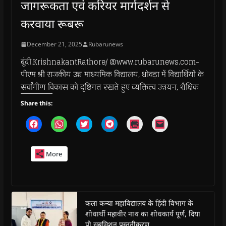
जागरूकता एवं करियर मार्गदर्शन से
करवाया रूबरू
December 21, 2025
Rubarunews
बूंदी.KrishnakantRathore/ @www.rubarunews.com-
पीएम श्री राजकीय उच्च माध्यमिक विद्यालय, धोवड़ा में विद्यार्थियों के
सर्वांगीण विकास को दृष्टिगत रखते हुए व्यक्तित्व उन्नयन, शैक्षिक
Share this:
C
C
C
C
C
C
l
l
l
l
l
l
i
i
i
i
i
i
c
c
c
c
c
c
k
k
k
k
k
k
More
t
t
t
t
t
t
o
o
o
o
o
o
s
s
s
s
p
e
h
h
h
h
r
m
a
a
a
a
i
a
r
r
r
r
n
i
e
e
e
e
t
l
o
o
o
o
(
a
कला कन्या महाविद्यालय के हिंदी विभाग के
n
n
n
n
O
l
शोधार्थी महावीर नाथ का शोधकार्य पूर्ण, दिया
F
W
T
T
p
i
a
h
w
e
e
n
प्री सबमिशन प्रस्तुतीकरण