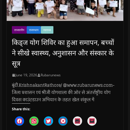
ताजातरीन
राजस्थान
स्वास्थ्य
किड्ज योग शिविर का हुआ समापन, बच्चों
ने सीखे स्वास्थ्य, अनुशासन और संस्कार के
सूत्र
June 19, 2026
Rubarunews
बूंदी.KrishnakantRathore/ @www.rubarunews.com-
जिला प्रशासन एवं श्रीजी योगशाला की ओर से अंतर्राष्ट्रीय योग
दिवस काउंटडाउन अभियान के तहत खेल संकुल में
Share this:
C
C
C
C
C
C
l
l
l
l
l
l
i
i
i
i
i
i