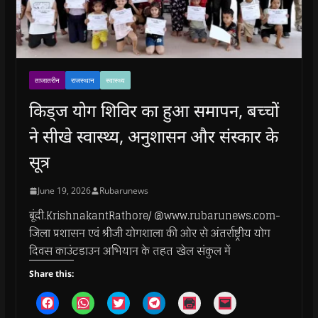
ताजातरीन
राजस्थान
स्वास्थ्य
किड्ज योग शिविर का हुआ समापन, बच्चों
ने सीखे स्वास्थ्य, अनुशासन और संस्कार के
सूत्र
June 19, 2026
Rubarunews
बूंदी.KrishnakantRathore/ @www.rubarunews.com-
जिला प्रशासन एवं श्रीजी योगशाला की ओर से अंतर्राष्ट्रीय योग
दिवस काउंटडाउन अभियान के तहत खेल संकुल में
Share this:
C
C
C
C
C
C
l
l
l
l
l
l