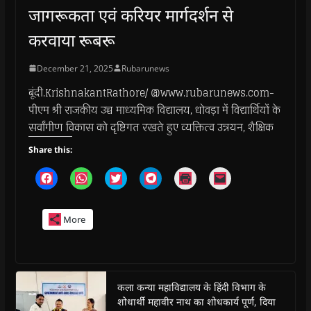
जागरूकता एवं करियर मार्गदर्शन से
करवाया रूबरू
December 21, 2025
Rubarunews
बूंदी.KrishnakantRathore/ @www.rubarunews.com-
पीएम श्री राजकीय उच्च माध्यमिक विद्यालय, धोवड़ा में विद्यार्थियों के
सर्वांगीण विकास को दृष्टिगत रखते हुए व्यक्तित्व उन्नयन, शैक्षिक
Share this:
C
C
C
C
C
C
l
l
l
l
l
l
i
i
i
i
i
i
c
c
c
c
c
c
k
k
k
k
k
k
More
t
t
t
t
t
t
o
o
o
o
o
o
s
s
s
s
p
e
h
h
h
h
r
m
a
a
a
a
i
a
r
r
r
r
n
i
e
e
e
e
t
l
o
o
o
o
(
a
कला कन्या महाविद्यालय के हिंदी विभाग के
n
n
n
n
O
l
शोधार्थी महावीर नाथ का शोधकार्य पूर्ण, दिया
F
W
T
T
p
i