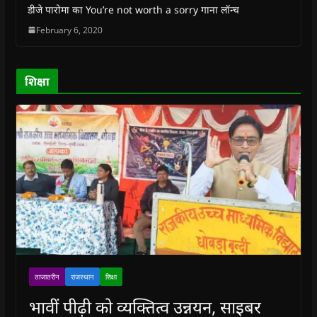
w
w
i
w
n
डीजे पारोमा का You’re not worth a sorry गाना लॉन्च
i
i
n
i
n
n
n
d
n
e
February 6, 2020
d
d
o
d
w
o
o
w
o
w
w
w
)
w
i
)
)
)
n
d
o
शिक्षा
w
)
ताजातरीन
राजस्थान
शिक्षा
भावीं पीढ़ी को व्यक्तित्व उन्नयन, साइबर