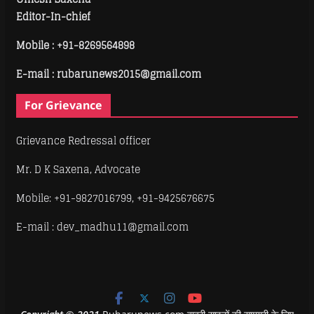
Editor-In-chief
Mobile :
+91-8269564898
E-mail : rubarunews2015@gmail.com
For Grievance
Grievance Redressal officer
Mr. D K Saxena, Advocate
Mobile: +91-9827016799, +91-9425676675
E-mail : dev_madhu11@gmail.com