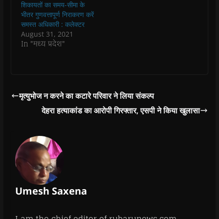
में सीईओ जिला पंचायत
में सीईओ जिला पंचायत
w
w
)
w
i
शिकायतों का समय-सीमा के
)
)
)
n
आईएस ठाकुर, अपर
आईएस ठाकुर, अपर
भीतर गुणवत्तापूर्ण निराकरण करें
d
कलेक्टर अनिल कुमार
कलेक्टर अनिल कुमार…
o
समस्त अधिकारी : कलेक्टर
w
चांदिल,…
August 31, 2021
)
In "मध्य प्रदेश"
मृत्युभोज न करने का कटारे परिवार ने लिया संकल्प
देहरा हत्याकांड का आरोपी गिरफ्तार, एसपी ने किया खुलासा
Umesh Saxena