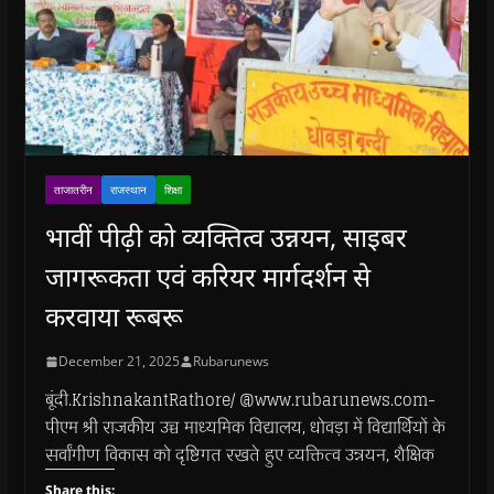
ताजातरीन
राजस्थान
शिक्षा
भावीं पीढ़ी को व्यक्तित्व उन्नयन, साइबर
जागरूकता एवं करियर मार्गदर्शन से
करवाया रूबरू
December 21, 2025
Rubarunews
बूंदी.KrishnakantRathore/ @www.rubarunews.com-
पीएम श्री राजकीय उच्च माध्यमिक विद्यालय, धोवड़ा में विद्यार्थियों के
सर्वांगीण विकास को दृष्टिगत रखते हुए व्यक्तित्व उन्नयन, शैक्षिक
Share this: