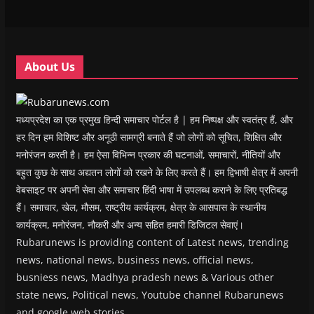
w
w
w
w
i
w
w
i
w
n
i
i
n
i
n
n
n
d
n
e
d
d
o
d
w
o
o
w
o
w
w
w
)
w
i
About Us
)
)
)
n
d
o
w
)
मध्यप्रदेश का एक प्रमुख हिन्दी समाचार पोर्टल है | हम निष्पक्ष और स्वतंत्र हैं, और
हर दिन हम विशिष्ट और अनूठी सामग्री बनाते हैं जो लोगों को सूचित, शिक्षित और
मनोरंजन करती है। हम ऐसा विभिन्न प्रकार की घटनाओं, समाचारों, नीतियों और
बहुत कुछ के साथ अद्यतन लोगों को रखने के लिए करते हैं। हम द्विभाषी क्षेत्र में अपनी
वेबसाइट पर अपनी सेवा और समाचार हिंदी भाषा में उपलब्ध कराने के लिए प्रतिबद्ध
हैं। समाचार, खेल, मौसम, राष्ट्रीय कार्यक्रम, क्षेत्र के आसपास के स्थानीय
कार्यक्रम, मनोरंजन, नौकरी और अन्य सहित हमारी डिजिटल सेवाएं।
Rubarunews is providing content of Latest news, trending
news, national news, business news, official news,
busniess news, Madhya pradesh news & Various other
state news, Political news, Youtube channel Rubarunews
and google web stories.