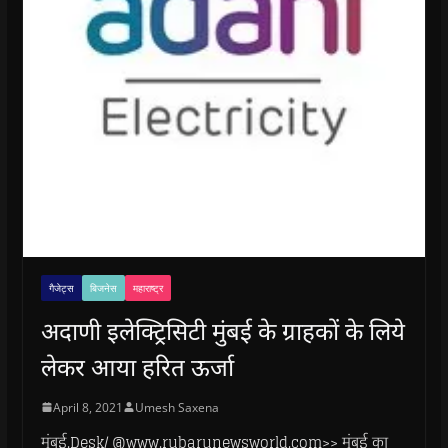
गैजेट्स
बिजनेस
महाराष्ट्र
अदाणी इलेक्ट्रिसिटी मुंबई के ग्राहकों के लिये
लेकर आया हरित ऊर्जा
April 8, 2021
Umesh Saxena
मुंबई.Desk/ @www.rubarunewsworld.com>> मुंबई का