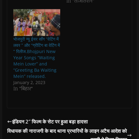
In "ताजातरीन"
s
s
i
s
o
O
चिलीज एंटरटेनमेंट सहित
i
i
n
i
w
p
कई बड़े बैनर्स की 40 से
n
n
n
n
)
e
n
n
e
n
n
ज़्यादा फ़िल्मों में गाने लिखे
e
e
w
e
s
हैं। फिल्म 'दस' के गीत दस
w
w
w
w
i
w
w
i
w
n
बहाने, दीदार दे, 'रा वन'…
i
i
n
i
n
n
n
d
n
e
भोजपुरी न्यू ईयर सॉंग “वेटिंग में
d
d
o
d
w
o
o
w
o
w
लवर ” और “ग्रीटिंग बा वेटिंग में
w
w
)
w
i
” रिलीज.Bhojpuri New
)
)
)
n
d
Year Songs “Waiting
o
Mein Lover” and
w
)
“Greeting Ba Waiting
Mein” released.
January 2, 2023
In "बिहार"
इंडियन 2″ फिल्म के सेट पर हुआ बड़ा हादसा
विधायक की नाराजगी के बाद थाना प्रभारियों के लाइन अटैच आदेश को