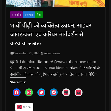
ताजातरीन
राजस्थान
शिक्षा
भावीं पीढ़ी को व्यक्तित्व उन्नयन, साइबर
जागरूकता एवं करियर मार्गदर्शन से
करवाया रूबरू
December 21, 2025
Rubarunews
बूंदी.KrishnakantRathore/ @www.rubarunews.com-
पीएम श्री राजकीय उच्च माध्यमिक विद्यालय, धोवड़ा में विद्यार्थियों के
सर्वांगीण विकास को दृष्टिगत रखते हुए व्यक्तित्व उन्नयन, शैक्षिक
Share this:
C
C
C
C
C
C
l
l
l
l
l
l
i
i
i
i
i
i
c
c
c
c
c
c
k
k
k
k
k
k
More
t
t
t
t
t
t