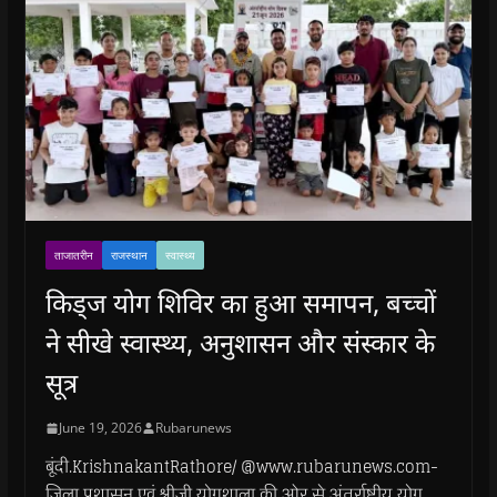
ताजातरीन
राजस्थान
स्वास्थ्य
किड्ज योग शिविर का हुआ समापन, बच्चों
ने सीखे स्वास्थ्य, अनुशासन और संस्कार के
सूत्र
June 19, 2026
Rubarunews
बूंदी.KrishnakantRathore/ @www.rubarunews.com-
जिला प्रशासन एवं श्रीजी योगशाला की ओर से अंतर्राष्ट्रीय योग