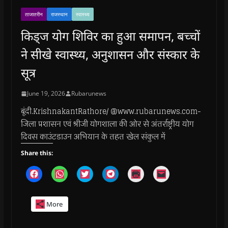
ताजातरीन
राजस्थान
स्वास्थ्य
किड्ज योग शिविर का हुआ समापन, बच्चों
ने सीखे स्वास्थ्य, अनुशासन और संस्कार के
सूत्र
June 19, 2026
Rubarunews
बूंदी.KrishnakantRathore/ @www.rubarunews.com-
जिला प्रशासन एवं श्रीजी योगशाला की ओर से अंतर्राष्ट्रीय योग
दिवस काउंटडाउन अभियान के तहत खेल संकुल में
Share this:
C
C
C
C
C
C
l
l
l
l
l
l
i
i
i
i
i
i
c
c
c
c
c
c
k
k
k
k
k
k
More
t
t
t
t
t
t
o
o
o
o
o
o
s
s
s
s
p
e
h
h
h
h
r
m