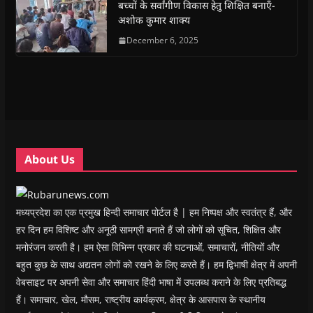
(
(
O
(
w
i
बच्चों के सर्वांगीण विकास हेतु शिक्षित बनाएँ-
O
O
p
O
w
e
अशोक कुमार शाक्य
p
p
e
p
i
n
e
e
n
e
n
d
n
n
s
December 6, 2025
n
d
(
s
s
i
s
o
O
i
i
n
i
w
p
n
n
n
n
)
e
n
n
e
n
n
e
e
w
e
s
w
w
w
w
i
w
w
i
w
n
i
i
n
i
n
n
n
d
n
e
d
d
o
d
w
o
o
w
o
w
w
w
)
w
i
About Us
)
)
)
n
d
o
w
)
मध्यप्रदेश का एक प्रमुख हिन्दी समाचार पोर्टल है | हम निष्पक्ष और स्वतंत्र हैं, और
हर दिन हम विशिष्ट और अनूठी सामग्री बनाते हैं जो लोगों को सूचित, शिक्षित और
मनोरंजन करती है। हम ऐसा विभिन्न प्रकार की घटनाओं, समाचारों, नीतियों और
बहुत कुछ के साथ अद्यतन लोगों को रखने के लिए करते हैं। हम द्विभाषी क्षेत्र में अपनी
वेबसाइट पर अपनी सेवा और समाचार हिंदी भाषा में उपलब्ध कराने के लिए प्रतिबद्ध
हैं। समाचार, खेल, मौसम, राष्ट्रीय कार्यक्रम, क्षेत्र के आसपास के स्थानीय