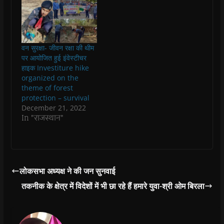
n
n
n
n
)
e
n
n
e
n
n
e
e
w
e
s
w
w
w
w
i
w
w
i
w
n
i
i
n
i
n
n
n
d
n
e
वन सुरक्षा- जीवन रक्षा की थीम
d
d
o
d
w
o
o
w
o
w
पर आयोजित हुई इंवेस्टीचर
w
w
)
w
i
हाइक Investiture hike
)
)
)
n
d
organized on the
o
theme of forest
w
)
protection – survival
December 21, 2022
In "राजस्थान"
लोकसभा अध्यक्ष ने की जन सुनवाई
तकनीक के क्षेत्र में विदेशों में भी छा रहे हैं हमारे युवा-श्री ओम बिरला