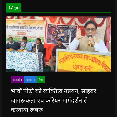
d
o
शिक्षा
w
)
ताजातरीन
राजस्थान
शिक्षा
भावीं पीढ़ी को व्यक्तित्व उन्नयन, साइबर
जागरूकता एवं करियर मार्गदर्शन से
करवाया रूबरू