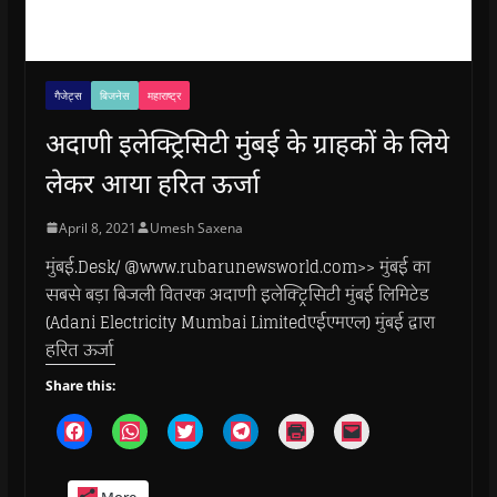
गैजेट्स
बिजनेस
महाराष्ट्र
अदाणी इलेक्ट्रिसिटी मुंबई के ग्राहकों के लिये
लेकर आया हरित ऊर्जा
April 8, 2021
Umesh Saxena
मुंबई.Desk/ @www.rubarunewsworld.com>> मुंबई का
सबसे बड़ा बिजली वितरक अदाणी इलेक्ट्रिसिटी मुंबई लिमिटेड
(Adani Electricity Mumbai Limitedएईएमएल) मुंबई द्वारा
हरित ऊर्जा
Share this:
C
C
C
C
C
C
l
l
l
l
l
l
i
i
i
i
i
i
c
c
c
c
c
c
k
k
k
k
k
k
More