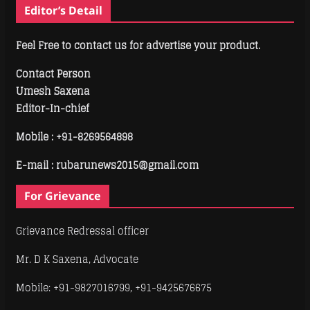
Editor’s Detail
Feel Free to contact us for advertise your product.
Contact Person
Umesh Saxena
Editor-In-chief
Mobile :
+91-8269564898
E-mail : rubarunews2015@gmail.com
For Grievance
Grievance Redressal officer
Mr. D K Saxena, Advocate
Mobile: +91-9827016799, +91-9425676675