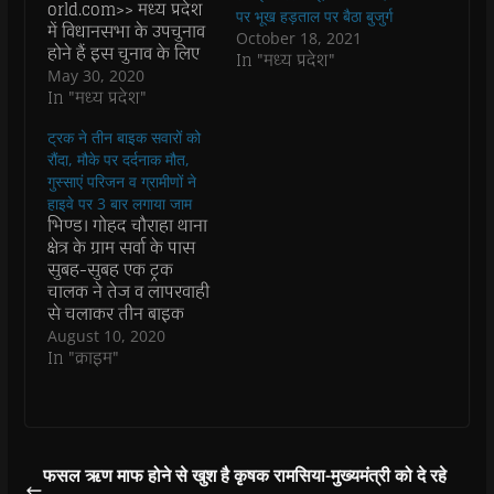
orld.com>> मध्य प्रदेश
k
p
(
m
e
r
पर भूख हड़ताल पर बैठा बुजुर्ग
(
(
O
(
w
i
में विधानसभा के उपचुनाव
O
O
p
O
w
e
October 18, 2021
p
p
e
p
i
n
होने हैं इस चुनाव के लिए
In "मध्य प्रदेश"
e
e
n
e
n
d
कांग्रेसी एवं बीजेपी अपने-
May 30, 2020
n
n
s
n
d
(
s
s
i
s
o
O
अपने दावेदारों की
In "मध्य प्रदेश"
i
i
n
i
w
p
खोजबीन में लगी हुई है
n
n
n
n
)
e
n
n
e
n
n
ट्रक ने तीन बाइक सवारों को
यह चुनाव आम विधानसभा
e
e
w
e
s
रौंदा, मौके पर दर्दनाक मौत,
चुनाव की तरह बिल्कुल
w
w
w
w
i
w
w
i
w
n
गुस्साएं परिजन व ग्रामीणों ने
नहीं नजर आ रहे हैं चुनाव
i
i
n
i
n
हाइवे पर 3 बार लगाया जाम
को लेकर बीजेपी और
n
n
d
n
e
d
d
o
d
w
भिण्ड। गोहद चौराहा थाना
कांग्रेस दोनों में ही चुनाव
o
o
w
o
w
क्षेत्र के ग्राम सर्वा के पास
जीतने…
w
w
)
w
i
)
)
)
n
सुबह-सुबह एक ट्रक
d
चालक ने तेज व लापरवाही
o
w
से चलाकर तीन बाइक
)
सवारों को अपनी चपेट में
August 10, 2020
लेकर रौंद दिया और तीनों
In "क्राइम"
युवकों की घटना स्थल पर
ही दर्दनाक मौत हो गई।
वहीं चालक ट्रक छोडक़र
मौके से फरार हो…
फसल ऋण माफ होने से खुश है कृषक रामसिया-मुख्यमंत्री को दे रहे