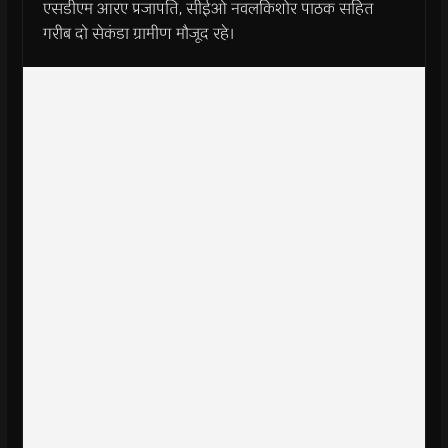
एसडीएम आरए प्रजापति, सीईओ नवलकिशोर पाठक सहित
गरीब दो सेकंडा ग्रामीण मौजूद रहे।