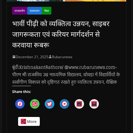
ताजातरीन
राजस्थान
शिक्षा
भावीं पीढ़ी को व्यक्तित्व उन्नयन, साइबर
जागरूकता एवं करियर मार्गदर्शन से
करवाया रूबरू
December 21, 2025
Rubarunews
बूंदी.KrishnakantRathore/ @www.rubarunews.com-
पीएम श्री राजकीय उच्च माध्यमिक विद्यालय, धोवड़ा में विद्यार्थियों के
सर्वांगीण विकास को दृष्टिगत रखते हुए व्यक्तित्व उन्नयन, शैक्षिक
Share this:
C
C
C
C
C
C
l
l
l
l
l
l
i
i
i
i
i
i
c
c
c
c
c
c
k
k
k
k
k
k
More
t
t
t
t
t
t
o
o
o
o
o
o
s
s
s
s
p
e