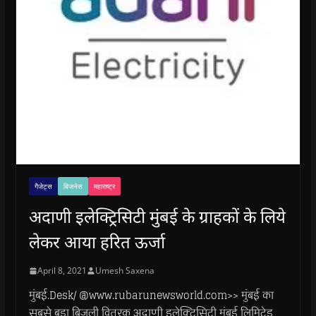
गैजेट्स
बिजनेस
महाराष्ट्र
अदाणी इलेक्ट्रिसिटी मुंबई के ग्राहकों के लिये
लेकर आया हरित ऊर्जा
April 8, 2021
Umesh Saxena
मुंबई.Desk/ @www.rubarunewsworld.com>> मुंबई का
सबसे बड़ा बिजली वितरक अदाणी इलेक्ट्रिसिटी मुंबई लिमिटेड