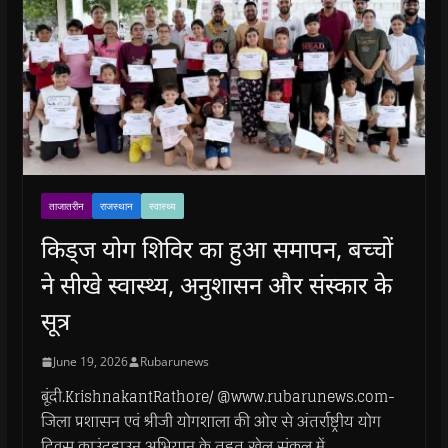
ताजातरीन
राजस्थान
स्वास्थ्य
किड्ज योग शिविर का हुआ समापन, बच्चों
ने सीखे स्वास्थ्य, अनुशासन और संस्कार के
सूत्र
June 19, 2026
Rubarunews
बूंदी.KrishnakantRathore/ @www.rubarunews.com-
जिला प्रशासन एवं श्रीजी योगशाला की ओर से अंतर्राष्ट्रीय योग
दिवस काउंटडाउन अभियान के तहत खेल संकुल में