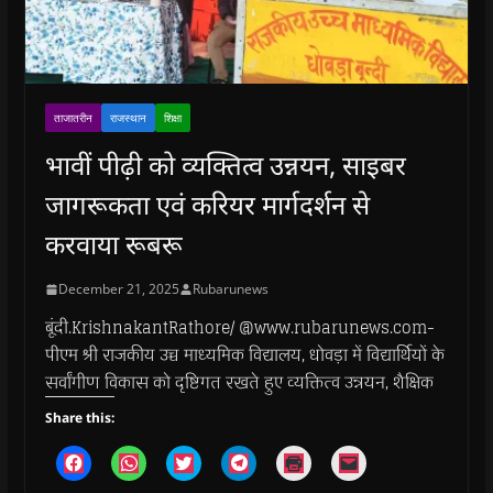
ताजातरीन
राजस्थान
शिक्षा
भावीं पीढ़ी को व्यक्तित्व उन्नयन, साइबर
जागरूकता एवं करियर मार्गदर्शन से
करवाया रूबरू
December 21, 2025
Rubarunews
बूंदी.KrishnakantRathore/ @www.rubarunews.com-
पीएम श्री राजकीय उच्च माध्यमिक विद्यालय, धोवड़ा में विद्यार्थियों के
सर्वांगीण विकास को दृष्टिगत रखते हुए व्यक्तित्व उन्नयन, शैक्षिक
Share this:
C
C
C
C
C
C
l
l
l
l
l
l
i
i
i
i
i
i