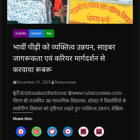
ताजातरीन
राजस्थान
शिक्षा
भावीं पीढ़ी को व्यक्तित्व उन्नयन, साइबर
जागरूकता एवं करियर मार्गदर्शन से
करवाया रूबरू
December 21, 2025
Rubarunews
बूंदी.KrishnakantRathore/ @www.rubarunews.com-
पीएम श्री राजकीय उच्च माध्यमिक विद्यालय, धोवड़ा में विद्यार्थियों के
सर्वांगीण विकास को दृष्टिगत रखते हुए व्यक्तित्व उन्नयन, शैक्षिक
Share this:
C
C
C
C
C
C
l
l
l
l
l
l
i
i
i
i
i
i