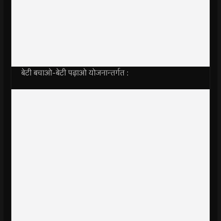
बेटी बचाओ-बेटी पढ़ाओ योजनान्तर्गत :